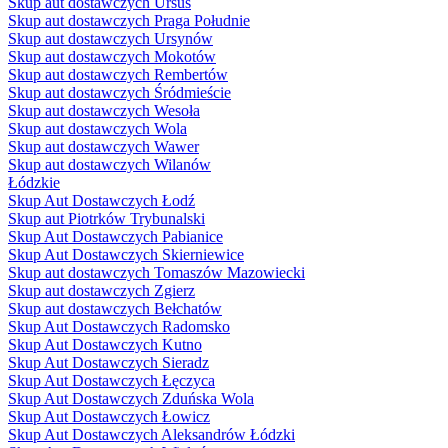
Skup aut dostawczych Ursus
Skup aut dostawczych Praga Południe
Skup aut dostawczych Ursynów
Skup aut dostawczych Mokotów
Skup aut dostawczych Rembertów
Skup aut dostawczych Śródmieście
Skup aut dostawczych Wesoła
Skup aut dostawczych Wola
Skup aut dostawczych Wawer
Skup aut dostawczych Wilanów
Łódzkie
Skup Aut Dostawczych Łodź
Skup aut Piotrków Trybunalski
Skup Aut Dostawczych Pabianice
Skup Aut Dostawczych Skierniewice
Skup aut dostawczych Tomaszów Mazowiecki
Skup aut dostawczych Zgierz
Skup aut dostawczych Bełchatów
Skup Aut Dostawczych Radomsko
Skup Aut Dostawczych Kutno
Skup Aut Dostawczych Sieradz
Skup Aut Dostawczych Łęczyca
Skup Aut Dostawczych Zduńska Wola
Skup Aut Dostawczych Łowicz
Skup Aut Dostawczych Aleksandrów Łódzki