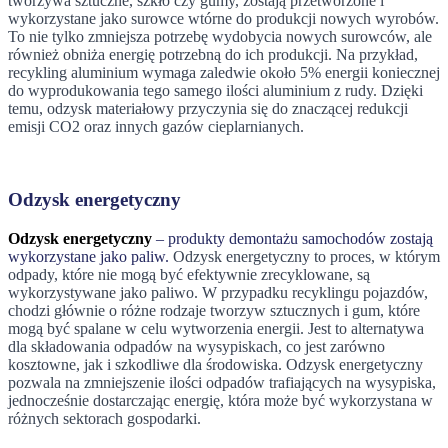
tworzywa sztuczne, szkło czy gumy, zostają przetworzone i
wykorzystane jako surowce wtórne do produkcji nowych wyrobów.
To nie tylko zmniejsza potrzebę wydobycia nowych surowców, ale
również obniża energię potrzebną do ich produkcji. Na przykład,
recykling aluminium wymaga zaledwie około 5% energii koniecznej
do wyprodukowania tego samego ilości aluminium z rudy. Dzięki
temu, odzysk materiałowy przyczynia się do znaczącej redukcji
emisji CO2 oraz innych gazów cieplarnianych.
Odzysk energetyczny
Odzysk energetyczny
– produkty demontażu samochodów zostają
wykorzystane jako paliw.
Odzysk energetyczny to proces, w którym
odpady, które nie mogą być efektywnie zrecyklowane, są
wykorzystywane jako paliwo. W przypadku recyklingu pojazdów,
chodzi głównie o różne rodzaje tworzyw sztucznych i gum, które
mogą być spalane w celu wytworzenia energii. Jest to alternatywa
dla składowania odpadów na wysypiskach, co jest zarówno
kosztowne, jak i szkodliwe dla środowiska. Odzysk energetyczny
pozwala na zmniejszenie ilości odpadów trafiających na wysypiska,
jednocześnie dostarczając energię, która może być wykorzystana w
różnych sektorach gospodarki.