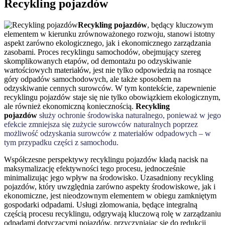
Recykling pojazdów
Recykling pojazdów
, będący kluczowym
elementem w kierunku zrównoważonego rozwoju, stanowi istotny
aspekt zarówno ekologicznego, jak i ekonomicznego zarządzania
zasobami. Proces recyklingu samochodów, obejmujący szereg
skomplikowanych etapów, od demontażu po odzyskiwanie
wartościowych materiałów, jest nie tylko odpowiedzią na rosnące
góry odpadów samochodowych, ale także sposobem na
odzyskiwanie cennych surowców. W tym kontekście, zapewnienie
recyklingu pojazdów staje się nie tylko obowiązkiem ekologicznym,
ale również ekonomiczną koniecznością.
Recykling
pojazdów
służy ochronie środowiska naturalnego, ponieważ w jego
efekcie zmniejsza się zużycie surowców naturalnych poprzez
możliwość odzyskania surowców z materiałów odpadowych – w
tym przypadku części z samochodu.
Współczesne perspektywy recyklingu pojazdów kładą nacisk na
maksymalizację efektywności tego procesu, jednocześnie
minimalizując jego wpływ na środowisko. Uzasadniony recykling
pojazdów, który uwzględnia zarówno aspekty środowiskowe, jak i
ekonomiczne, jest nieodzownym elementem w obiegu zamkniętym
gospodarki odpadami. Usługi złomowania, będące integralną
częścią procesu recyklingu, odgrywają kluczową rolę w zarządzaniu
odpadami dotyczącymi pojazdów, przyczyniając się do redukcji