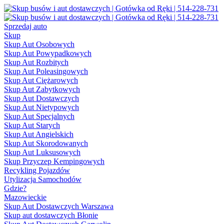
Sprzedaj auto
Skup
Skup Aut Osobowych
Skup Aut Powypadkowych
Skup Aut Rozbitych
Skup Aut Poleasingowych
Skup Aut Ciężarowych
Skup Aut Zabytkowych
Skup Aut Dostawczych
Skup Aut Nietypowych
Skup Aut Specjalnych
Skup Aut Starych
Skup Aut Angielskich
Skup Aut Skorodowanych
Skup Aut Luksusowych
Skup Przyczep Kempingowych
Recykling Pojazdów
Utylizacja Samochodów
Gdzie?
Mazowieckie
Skup Aut Dostawczych Warszawa
Skup aut dostawczych Błonie