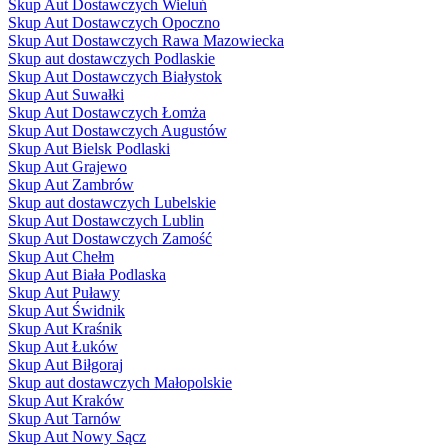
Skup Aut Dostawczych Wieluń
Skup Aut Dostawczych Opoczno
Skup Aut Dostawczych Rawa Mazowiecka
Skup aut dostawczych Podlaskie
Skup Aut Dostawczych Białystok
Skup Aut Suwałki
Skup Aut Dostawczych Łomża
Skup Aut Dostawczych Augustów
Skup Aut Bielsk Podlaski
Skup Aut Grajewo
Skup Aut Zambrów
Skup aut dostawczych Lubelskie
Skup Aut Dostawczych Lublin
Skup Aut Dostawczych Zamość
Skup Aut Chełm
Skup Aut Biała Podlaska
Skup Aut Puławy
Skup Aut Świdnik
Skup Aut Kraśnik
Skup Aut Łuków
Skup Aut Biłgoraj
Skup aut dostawczych Małopolskie
Skup Aut Kraków
Skup Aut Tarnów
Skup Aut Nowy Sącz