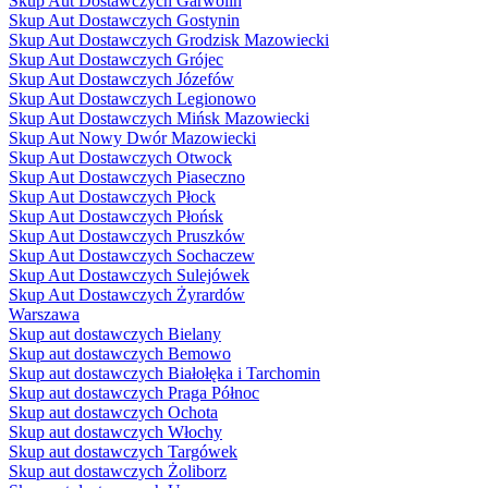
Skup Aut Dostawczych Garwolin
Skup Aut Dostawczych Gostynin
Skup Aut Dostawczych Grodzisk Mazowiecki
Skup Aut Dostawczych Grójec
Skup Aut Dostawczych Józefów
Skup Aut Dostawczych Legionowo
Skup Aut Dostawczych Mińsk Mazowiecki
Skup Aut Nowy Dwór Mazowiecki
Skup Aut Dostawczych Otwock
Skup Aut Dostawczych Piaseczno
Skup Aut Dostawczych Płock
Skup Aut Dostawczych Płońsk
Skup Aut Dostawczych Pruszków
Skup Aut Dostawczych Sochaczew
Skup Aut Dostawczych Sulejówek
Skup Aut Dostawczych Żyrardów
Warszawa
Skup aut dostawczych Bielany
Skup aut dostawczych Bemowo
Skup aut dostawczych Białołęka i Tarchomin
Skup aut dostawczych Praga Północ
Skup aut dostawczych Ochota
Skup aut dostawczych Włochy
Skup aut dostawczych Targówek
Skup aut dostawczych Żoliborz