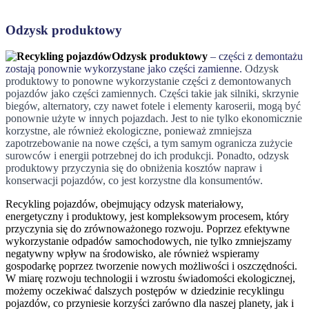
Odzysk produktowy
Odzysk produktowy
– części z demontażu
zostają ponownie wykorzystane jako części zamienne.
Odzysk
produktowy to ponowne wykorzystanie części z demontowanych
pojazdów jako części zamiennych. Części takie jak silniki, skrzynie
biegów, alternatory, czy nawet fotele i elementy karoserii, mogą być
ponownie użyte w innych pojazdach. Jest to nie tylko ekonomicznie
korzystne, ale również ekologiczne, ponieważ zmniejsza
zapotrzebowanie na nowe części, a tym samym ogranicza zużycie
surowców i energii potrzebnej do ich produkcji. Ponadto, odzysk
produktowy przyczynia się do obniżenia kosztów napraw i
konserwacji pojazdów, co jest korzystne dla konsumentów.
Recykling pojazdów, obejmujący odzysk materiałowy,
energetyczny i produktowy, jest kompleksowym procesem, który
przyczynia się do zrównoważonego rozwoju. Poprzez efektywne
wykorzystanie odpadów samochodowych, nie tylko zmniejszamy
negatywny wpływ na środowisko, ale również wspieramy
gospodarkę poprzez tworzenie nowych możliwości i oszczędności.
W miarę rozwoju technologii i wzrostu świadomości ekologicznej,
możemy oczekiwać dalszych postępów w dziedzinie recyklingu
pojazdów, co przyniesie korzyści zarówno dla naszej planety, jak i