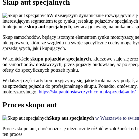
Skup aut specjalnych
W dzisiejszym dynamicznie rozwijającym się ś
interesującym segmentem tego rynku jest skup pojazdów specjalnych –
funkcjonuje
skup aut specjalnych
, zwracając uwagę na unikalne asp
Skup samochodów, będący istotnym elementem rynku motoryzacyjnego
nietypowych, które ze względu na swoje specyficzne cechy mogą być
sprzedających, jak i kupujących.
W kontekście
skupu pojazdów specjalnych
, kluczowe staje się zro
od samochodów dostawczych, przez pojazdy budowlane, aż po specja
oferty do specyficznych potrzeb rynku.
W dalszej części artykułu przyjrzymy się, jakie kroki należy podjąć,
ze sprzedażą pojazdu do profesjonalnego skupu. Ponadto, omówimy, j
motoryzacyjnego.
https://skupautdostawczych.com.pl/sprzedaj-auto/
Proces skupu aut
Skup aut specjalnych
w Warszawie to świetn
Proces skupu aut, choć może się nieznacznie różnić w zależności od
ten proces: