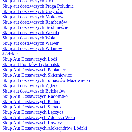
Skup aut dostawczych Ursus
Skup aut dostawczych Praga Południe
Skup aut dostawczych Ursynów
Skup aut dostawczych Mokotów
Skup aut dostawczych Rembertów
Skup aut dostawczych Śródmieście
Skup aut dostawczych Wesoła
Skup aut dostawczych Wola
Skup aut dostawczych Wawer
Skup aut dostawczych Wilanów
Łódzkie
Skup Aut Dostawczych Łodź
Skup aut Piotrków Trybunalski
Skup Aut Dostawczych Pabianice
Skup Aut Dostawczych Skierniewice
Skup aut dostawczych Tomaszów Mazowiecki
Skup aut dostawczych Zgierz
Skup aut dostawczych Bełchatów
Skup Aut Dostawczych Radomsko
Skup Aut Dostawczych Kutno
Skup Aut Dostawczych Sieradz
Skup Aut Dostawczych Łęczyca
Skup Aut Dostawczych Zduńska Wola
Skup Aut Dostawczych Łowicz
Skup Aut Dostawczych Aleksandrów Łódzki