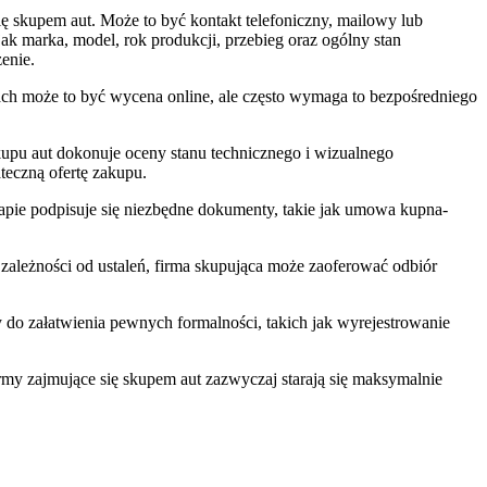
się skupem aut. Może to być kontakt telefoniczny, mailowy lub
jak marka, model, rok produkcji, przebieg oraz ogólny stan
enie.
ach może to być wycena online, ale często wymaga to bezpośredniego
kupu aut dokonuje oceny stanu technicznego i wizualnego
ateczną ofertę zakupu.
m etapie podpisuje się niezbędne dokumenty, takie jak umowa kupna-
ależności od ustaleń, firma skupująca może zaoferować odbiór
do załatwienia pewnych formalności, takich jak wyrejestrowanie
irmy zajmujące się skupem aut zazwyczaj starają się maksymalnie