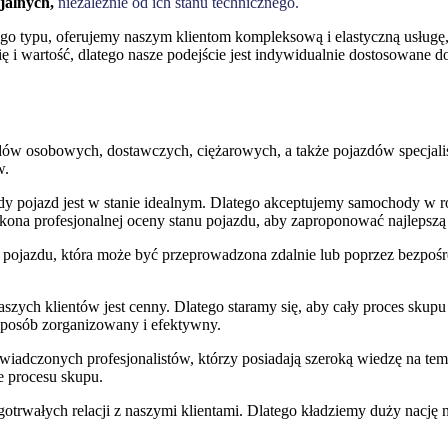
jalnych,
niezależnie od ich stanu technicznego.
go typu, oferujemy naszym klientom kompleksową i elastyczną usługę,
i wartość, dlatego nasze podejście jest indywidualnie dostosowane do
dów osobowych, dostawczych, ciężarowych, a także pojazdów specjali
w.
dy pojazd jest w stanie idealnym. Dlatego akceptujemy samochody w 
na profesjonalnej oceny stanu pojazdu, aby zaproponować najlepszą 
pojazdu, która może być przeprowadzona zdalnie lub poprzez bezpośre
szych klientów jest cenny. Dlatego staramy się, aby cały proces skup
 sposób zorganizowany i efektywny.
oświadczonych profesjonalistów, którzy posiadają szeroką wiedzę na t
e procesu skupu.
otrwałych relacji z naszymi klientami. Dlatego kładziemy duży nację 