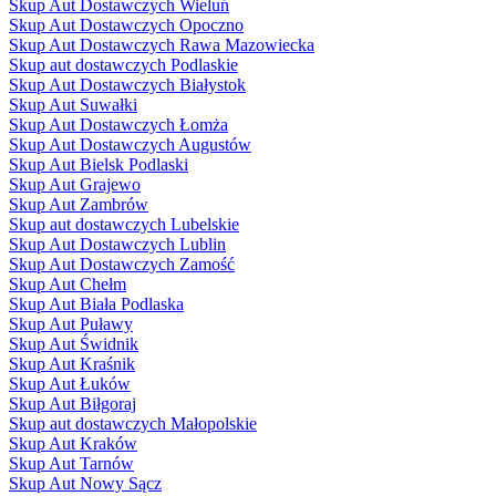
Skup Aut Dostawczych Wieluń
Skup Aut Dostawczych Opoczno
Skup Aut Dostawczych Rawa Mazowiecka
Skup aut dostawczych Podlaskie
Skup Aut Dostawczych Białystok
Skup Aut Suwałki
Skup Aut Dostawczych Łomża
Skup Aut Dostawczych Augustów
Skup Aut Bielsk Podlaski
Skup Aut Grajewo
Skup Aut Zambrów
Skup aut dostawczych Lubelskie
Skup Aut Dostawczych Lublin
Skup Aut Dostawczych Zamość
Skup Aut Chełm
Skup Aut Biała Podlaska
Skup Aut Puławy
Skup Aut Świdnik
Skup Aut Kraśnik
Skup Aut Łuków
Skup Aut Biłgoraj
Skup aut dostawczych Małopolskie
Skup Aut Kraków
Skup Aut Tarnów
Skup Aut Nowy Sącz