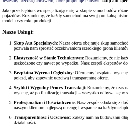
Jesteśmy przedsiębiorstwem, które proponuje Państwu
skup aut spec
Jako przedsiębiorstwo specjalizujące się w skupie samochodów różne
pojazdów. Rozumiemy, że każdy samochód ma swoją unikalną historię 
modelu czy roku produkcji.
Nasze Usługi:
Skup Aut Specjalnych
: Nasza oferta obejmuje skup samocho
pozwala nam sprostać oczekiwaniom szerokiego grona klientó
Elastyczność w Stanie Technicznym
: Rozumiemy, że nie każ
uszkodzone czy nawet po wypadku. Nasz zespół ekspertów doko
Bezpłatna Wycena i Oględziny
: Oferujemy bezpłatną wycenę 
pojazd, aby zapewnić uczciwą i transparentną ofertę.
Szybki i Wygodny Proces Transakcji
: Rozumiemy, że czas na
wycenę, aż po finalizację transakcji – wszystko odbywa się w
Profesjonalizm i Doświadczenie
: Nasz zespół składa się z d
naszym klientom najlepszą obsługę i wsparcie na każdym etapi
Transparentność i Uczciwość
: Zależy nam na budowaniu dług
działalności.