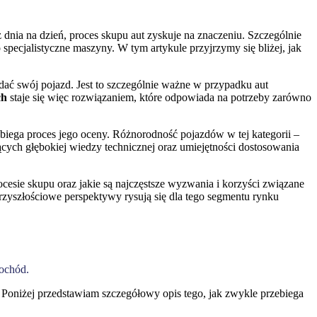
dnia na dzień, proces skupu aut zyskuje na znaczeniu. Szczególnie
specjalistyczne maszyny. W tym artykule przyjrzymy się bliżej, jak
ć swój pojazd. Jest to szczególnie ważne w przypadku aut
ch
staje się więc rozwiązaniem, które odpowiada na potrzeby zarówno
zebiega proces jego oceny. Różnorodność pojazdów w tej kategorii –
ch głębokiej wiedzy technicznej oraz umiejętności dostosowania
ocesie skupu oraz jakie są najczęstsze wyzwania i korzyści związane
rzyszłościowe perspektywy rysują się dla tego segmentu rynku
mochód.
. Poniżej przedstawiam szczegółowy opis tego, jak zwykle przebiega