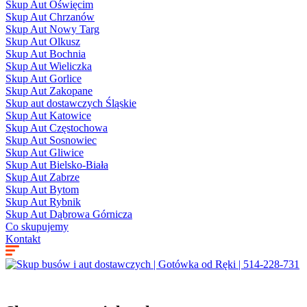
Skup Aut Oświęcim
Skup Aut Chrzanów
Skup Aut Nowy Targ
Skup Aut Olkusz
Skup Aut Bochnia
Skup Aut Wieliczka
Skup Aut Gorlice
Skup Aut Zakopane
Skup aut dostawczych Śląskie
Skup Aut Katowice
Skup Aut Częstochowa
Skup Aut Sosnowiec
Skup Aut Gliwice
Skup Aut Bielsko-Biała
Skup Aut Zabrze
Skup Aut Bytom
Skup Aut Rybnik
Skup Aut Dąbrowa Górnicza
Co skupujemy
Kontakt