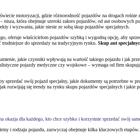
wiecie motoryzacji, gdzie różnorodność pojazdów na drogach rośnie z 
 nisza, która obejmuje szeroki zakres pojazdów, od aut osobowych po 
ekty i wyzwania, jakie niesie ze sobą skup pojazdów specjalnych.
, oferuje właścicielom pojazdów szybką i wygodną opcję, aby sprzeda
 trudniejsze do sprzedaży na tradycyjnym rynku.
Skup aut specjalny
zumienie, jakie czynniki wpływają na wartość takiego pojazdu i jak pr
listyczne pojazdy medyczne czy wojskowe – wymaga od firm skupujący
 aby sprzedać swój pojazd specjalny, jakie dokumenty są potrzebne w pr
ak rozwijają się trendy na rynku skupu pojazdów specjalnych i jakie p
a okazja dla każdego, kto chce szybko i korzystnie sprzedać swój sa
 firmy i rodzaju pojazdu, zazwyczaj obejmuje kilka kluczowych etapów