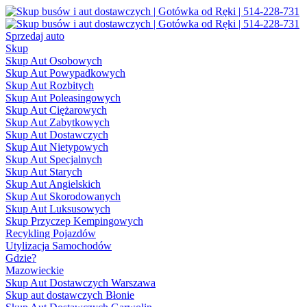
Sprzedaj auto
Skup
Skup Aut Osobowych
Skup Aut Powypadkowych
Skup Aut Rozbitych
Skup Aut Poleasingowych
Skup Aut Ciężarowych
Skup Aut Zabytkowych
Skup Aut Dostawczych
Skup Aut Nietypowych
Skup Aut Specjalnych
Skup Aut Starych
Skup Aut Angielskich
Skup Aut Skorodowanych
Skup Aut Luksusowych
Skup Przyczep Kempingowych
Recykling Pojazdów
Utylizacja Samochodów
Gdzie?
Mazowieckie
Skup Aut Dostawczych Warszawa
Skup aut dostawczych Błonie