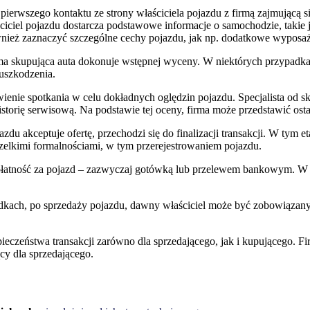
 pierwszego kontaktu ze strony właściciela pojazdu z firmą zajmującą 
ściciel pojazdu dostarcza podstawowe informacje o samochodzie, takie 
wnież zaznaczyć szczególne cechy pojazdu, jak np. dodatkowe wyposaż
irma skupująca auta dokonuje wstępnej wyceny. W niektórych przypadk
 uszkodzenia.
ienie spotkania w celu dokładnych oględzin pojazdu. Specjalista od s
 historię serwisową. Na podstawie tej oceny, firma może przedstawić ost
ojazdu akceptuje ofertę, przechodzi się do finalizacji transakcji. W ty
szelkimi formalnościami, w tym przerejestrowaniem pojazdu.
płatność za pojazd – zazwyczaj gotówką lub przelewem bankowym. W z
dkach, po sprzedaży pojazdu, dawny właściciel może być zobowiązany 
pieczeństwa transakcji zarówno dla sprzedającego, jak i kupującego. F
ący dla sprzedającego.