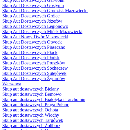
Skup Aut Dostawczych Garwolin
Skup Aut Dostawczych Gostynin
Skup Aut Dostawczych Grodzisk Mazowiecki
Skup Aut Dostawczych Grójec
Skup Aut Dostawczych Józefów
Skup Aut Dostawczych Legionowo
Skup Aut Dostawczych Mińsk Mazowiecki
Skup Aut Nowy Dwór Mazowiecki
Skup Aut Dostawczych Otwock
Skup Aut Dostawczych Piaseczno
Skup Aut Dostawczych Płock
Skup Aut Dostawczych Płońsk
Skup Aut Dostawczych Pruszków
Skup Aut Dostawczych Sochaczew
Skup Aut Dostawczych Sulejówek
Skup Aut Dostawczych Żyrardów
Warszawa
Skup aut dostawczych Bielany
Skup aut dostawczych Bemowo
Skup aut dostawczych Białołęka i Tarchomin
Skup aut dostawczych Praga Północ
Skup aut dostawczych Ochota
Skup aut dostawczych Włochy
Skup aut dostawczych Targówek
Skup aut dostawczych Żoliborz