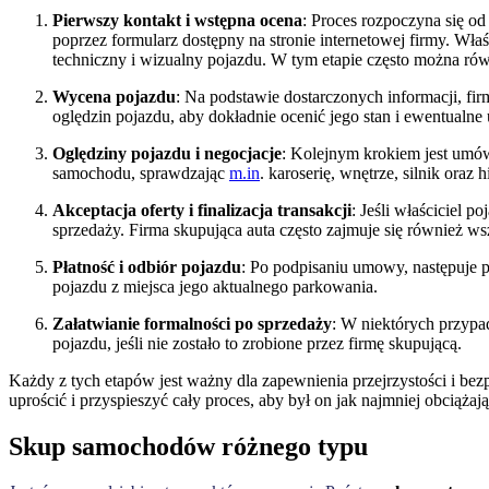
Pierwszy kontakt i wstępna ocena
: Proces rozpoczyna się od
poprzez formularz dostępny na stronie internetowej firmy. Wła
techniczny i wizualny pojazdu. W tym etapie często można ró
Wycena pojazdu
: Na podstawie dostarczonych informacji, f
oględzin pojazdu, aby dokładnie ocenić jego stan i ewentualne
Oględziny pojazdu i negocjacje
: Kolejnym krokiem jest umów
samochodu, sprawdzając
m.in
. karoserię, wnętrze, silnik oraz
Akceptacja oferty i finalizacja transakcji
: Jeśli właściciel p
sprzedaży. Firma skupująca auta często zajmuje się również w
Płatność i odbiór pojazdu
: Po podpisaniu umowy, następuje 
pojazdu z miejsca jego aktualnego parkowania.
Załatwianie formalności po sprzedaży
: W niektórych przypa
pojazdu, jeśli nie zostało to zrobione przez firmę skupującą.
Każdy z tych etapów jest ważny dla zapewnienia przejrzystości i bez
uprościć i przyspieszyć cały proces, aby był on jak najmniej obciążaj
Skup samochodów różnego typu