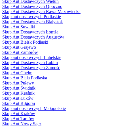
Skup Aut Dostawczych Wieluń
Skup Aut Dostawczych Opoczno
Skup Aut Dostawczych Rawa Mazowiecka
Skup aut dostawczych Podlaskie
Skup Aut Dostawczych Białystok
Skup Aut Suwałki
Skup Aut Dostawczych Łomża
Skup Aut Dostawczych Augustów
Skup Aut Bielsk Podlaski
Skup Aut Grajewo
Skup Aut Zambrów
Skup aut dostawczych Lubelskie
Skup Aut Dostawczych Lublin
Skup Aut Dostawczych Zamość
Skup Aut Chełm
Skup Aut Biała Podlaska
Skup Aut Puławy
Skup Aut Świdnik
Skup Aut Kraśnik
Skup Aut Łuków
Skup Aut Biłgoraj
Skup aut dostawczych Małopolskie
Skup Aut Kraków
Skup Aut Tarnów
Skup Aut Nowy Sącz