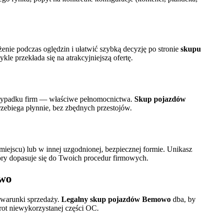
żenie podczas oględzin i ułatwić szybką decyzję po stronie
skupu
le przekłada się na atrakcyjniejszą ofertę.
 przypadku firm — właściwe pełnomocnictwa.
Skup pojazdów
zebiega płynnie, bez zbędnych przestojów.
miejscu) lub w innej uzgodnionej, bezpiecznej formie. Unikasz
tóry dopasuje się do Twoich procedur firmowych.
owo
i warunki sprzedaży.
Legalny skup pojazdów Bemowo
dba, by
rot niewykorzystanej części OC.