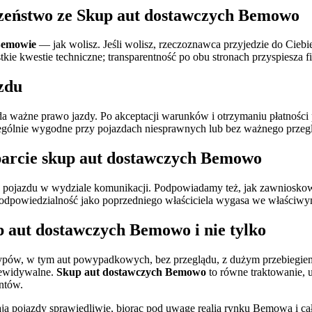
czeństwo ze
Skup aut dostawczych Bemowo
Bemowie
— jak wolisz. Jeśli wolisz, rzeczoznawca przyjedzie do Cie
 kwestie techniczne; transparentność po obu stronach przyspiesza fin
zdu
iada ważne prawo jazdy. Po akceptacji warunków i otrzymaniu płatnośc
ególnie wygodne przy pojazdach niesprawnych lub bez ważnego przeg
parcie
skup aut dostawczych Bemowo
ia pojazdu w wydziale komunikacji. Podpowiadamy też, jak zawniosko
a odpowiedzialność jako poprzedniego właściciela wygasa we właściwym
p aut dostawczych Bemowo
i nie tylko
ypów, w tym aut powypadkowych, bez przeglądu, z dużym przebiegiem
rzewidywalne.
Skup aut dostawczych Bemowo
to równe traktowanie, u
ntów.
iają pojazdy sprawiedliwie, biorąc pod uwagę realia rynku Bemowa i 