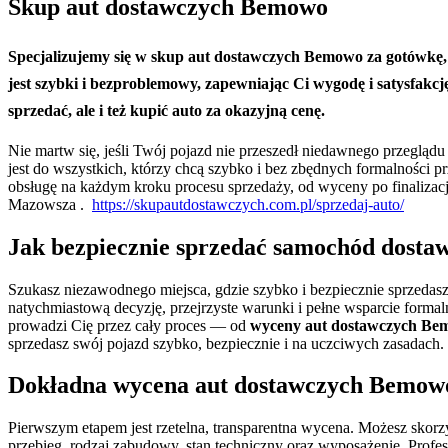
Skup aut dostawczych Bemowo
Specjalizujemy się w
skup aut dostawczych Bemowo
za gotówkę, 
jest szybki i bezproblemowy, zapewniając Ci wygodę i satysfa
sprzedać, ale i też kupić auto za okazyjną cenę.
Nie martw się, jeśli Twój pojazd nie przeszedł niedawnego przegląd
jest do wszystkich, którzy chcą szybko i bez zbędnych formalnośc
obsługę na każdym kroku procesu sprzedaży, od wyceny po finalizacj
Mazowsza .
https://skupautdostawczych.com.pl/sprzedaj-auto/
Jak bezpiecznie sprzed
ać samochód dosta
w
Szukasz niezawodnego miejsca, gdzie szybko i bezpiecznie sprzeda
natychmiastową decyzję, przejrzyste warunki i pełne wsparcie forma
prowadzi Cię przez cały proces — od
wyceny aut dostawczych B
sprzedasz swój pojazd szybko, bezpiecznie i na uczciwych zasadach.
Dokładna
wycena aut dostawczych Bemow
Pierwszym etapem jest rzetelna, transparentna wycena. Możesz skorzy
przebieg, rodzaj zabudowy, stan techniczny oraz wyposażenie. Prof