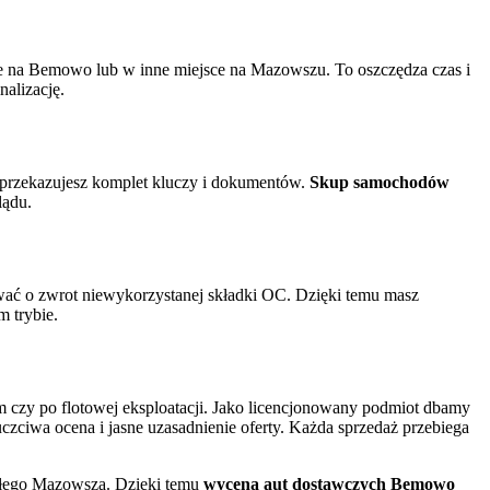
bie na Bemowo lub w inne miejsce na Mazowszu. To oszczędza czas i
alizację.
i przekazujesz komplet kluczy i dokumentów.
Skup samochodów
lądu.
wać o zwrot niewykorzystanej składki OC. Dzięki temu masz
 trybie.
 czy po flotowej eksploatacji. Jako licencjonowany podmiot dbamy
czciwa ocena i jasne uzasadnienie oferty. Każda sprzedaż przebiega
całego Mazowsza. Dzięki temu
wycena aut dostawczych Bemowo