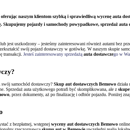
oferując naszym klientom szybką i sprawiedliwą wycenę auta dost
kcję. Skupujemy pojazdy i samochody powypadkowe, sprzedaż aut
u lub jest uszkodzony – jesteśmy zainteresowani również autami bez 
i przekształcić swój pojazd dostawczy w gotówkę. W naszym skupie 
ę transakcji.
Jesteś zainteresowany sprzedażą
auta dostawcze
go w Wa
czy?
sz swój samochód dostawczy?
Skup aut dostawczych Bemowo
działa 
lne. Sprzedaż auta użytkowego potrafi być skomplikowana, ale z
skup
emowo
, przez dokumenty, aż po finalizację i odbiór pojazdu. Poniżej z
o
stać z bezpłatnej, wstępnej
wyceny aut dostawczych Bemowo
online
esjonalny rzeczoznawca
skupu aut w Bemowie
uwzględni realia lokaln