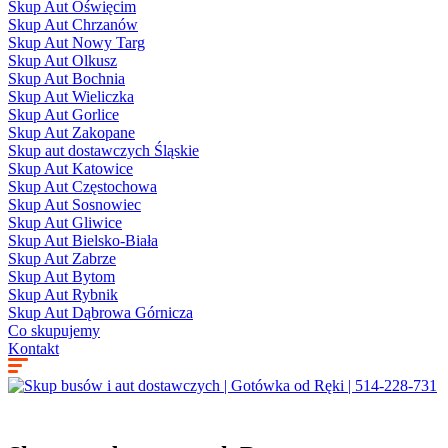
Skup Aut Oświęcim
Skup Aut Chrzanów
Skup Aut Nowy Targ
Skup Aut Olkusz
Skup Aut Bochnia
Skup Aut Wieliczka
Skup Aut Gorlice
Skup Aut Zakopane
Skup aut dostawczych Śląskie
Skup Aut Katowice
Skup Aut Częstochowa
Skup Aut Sosnowiec
Skup Aut Gliwice
Skup Aut Bielsko-Biała
Skup Aut Zabrze
Skup Aut Bytom
Skup Aut Rybnik
Skup Aut Dąbrowa Górnicza
Co skupujemy
Kontakt