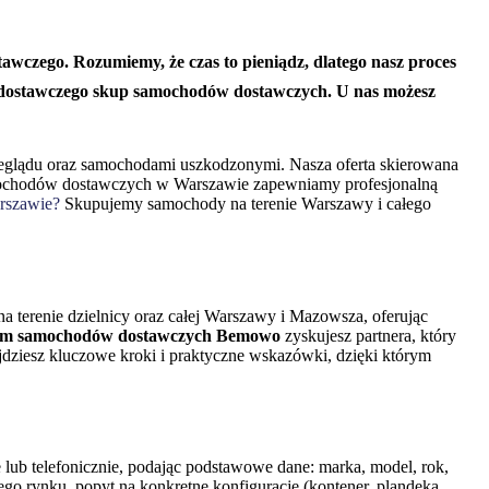
awczego. Rozumiemy, że czas to pieniądz, dlatego nasz proces
a dostawczego skup samochodów dostawczych. U nas możesz
przeglądu oraz samochodami uszkodzonymi. Nasza oferta skierowana
samochodów dostawczych w Warszawie zapewniamy profesjonalną
rszawie?
Skupujemy samochody na terenie Warszawy i całego
na terenie dzielnicy oraz całej Warszawy i Mazowsza, oferując
em samochodów dostawczych Bemowo
zyskujesz partnera, który
najdziesz kluczowe kroki i praktyczne wskazówki, dzięki którym
 lub telefonicznie, podając podstawowe dane: marka, model, rok,
ego rynku, popyt na konkretne konfiguracje (kontener, plandeka,