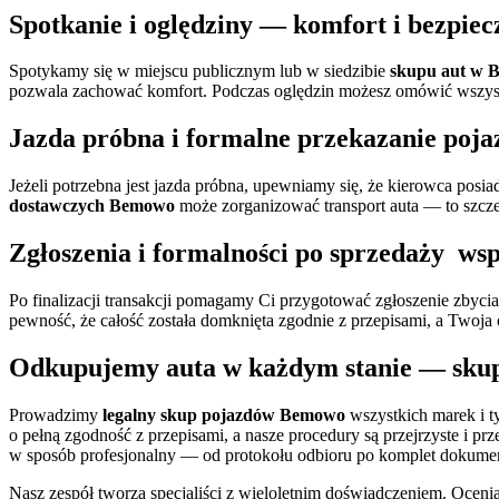
Spotkanie i oględziny — komfort i bezpie
Spotykamy się w miejscu publicznym lub w siedzibie
skupu aut w 
pozwala zachować komfort. Podczas oględzin możesz omówić wszystkie
Jazda próbna i formalne przekazanie poja
Jeżeli potrzebna jest jazda próbna, upewniamy się, że kierowca pos
dostawczych Bemowo
może zorganizować transport auta — to szcz
Zgłoszenia i formalności po sprzedaży ws
Po finalizacji transakcji pomagamy Ci przygotować zgłoszenie zbyc
pewność, że całość została domknięta zgodnie z przepisami, a Twoj
Odkupujemy auta w każdym stanie —
sku
Prowadzimy
legalny skup pojazdów Bemowo
wszystkich marek i t
o pełną zgodność z przepisami, a nasze procedury są przejrzyste i p
w sposób profesjonalny — od protokołu odbioru po komplet dokume
Nasz zespół tworzą specjaliści z wieloletnim doświadczeniem. Ocen