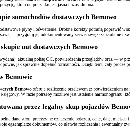
pozycję, która od początku jest jasna i uzasadniona.
upie samochodów dostawczych Bemowo
 podstawowe płyny i oświetlenie. Drobne korekty potrafią poprawić wra
wisową — przygotuj je; udokumentowany serwis zwiększa zaufanie i zwyk
w
skupie aut dostawczych Bemowo
śli wydana), aktualną polisę OC, potwierdzenia przeglądów oraz — w
owie, jak sprawnie dopełnić formalności. Dzięki temu cały proces pr
 w Bemowie
awczych Bemowo
oferuje rozliczenie przelewem (z potwierdzeniem na 
ad księgowy. W razie potrzeby możliwe jest ustalenie harmonogramu, k
ntowana przez
legalny skup pojazdów Bem
łne dane stron, precyzyjne oznaczenie pojazdu, cenę, datę, miejsce 
woje egzemplarze dokumentów, co ułatwia rozliczenia i ewentualny zw