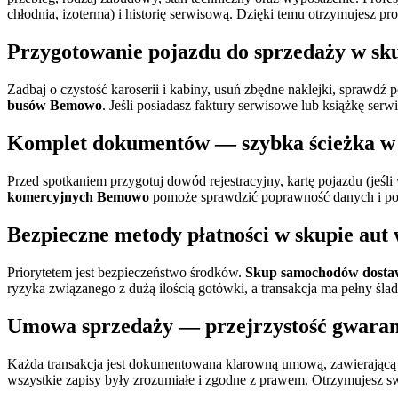
chłodnia, izoterma) i historię serwisową. Dzięki temu otrzymujesz pro
Przygotowanie pojazdu do sprzedaży w
sk
Zadbaj o czystość karoserii i kabiny, usuń zbędne naklejki, sprawdź
busów Bemowo
. Jeśli posiadasz faktury serwisowe lub książkę ser
Komplet dokumentów — szybka ścieżka 
Przed spotkaniem przygotuj dowód rejestracyjny, kartę pojazdu (je
komercyjnych Bemowo
pomoże sprawdzić poprawność danych i podp
Bezpieczne metody płatności w
skupie aut
Priorytetem jest bezpieczeństwo środków.
Skup samochodów dost
ryzyka związanego z dużą ilością gotówki, a transakcja ma pełny śl
Umowa sprzedaży — przejrzystość gwara
Każda transakcja jest dokumentowana klarowną umową, zawierającą pe
wszystkie zapisy były zrozumiałe i zgodne z prawem. Otrzymujesz s