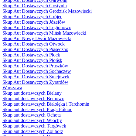
Skup Aut Dostawczych Garwolin
Skup Aut Dostawczych Gostynin
Skup Aut Dostawczych Grodzisk Mazowiecki
Skup Aut Dostawczych Grójec
Skup Aut Dostawczych Józefów
Skup Aut Dostawczych Legionowo
Skup Aut Dostawczych Mińsk Mazowiecki
Skup Aut Nowy Dwór Mazowiecki
Skup Aut Dostawczych Otwock
Skup Aut Dostawczych Piaseczno
Skup Aut Dostawczych Płock
Skup Aut Dostawczych Płońsk
Skup Aut Dostawczych Pruszków
Skup Aut Dostawczych Sochaczew
Skup Aut Dostawczych Sulejówek
Skup Aut Dostawczych Żyrardów
Warszawa
Skup aut dostawczych Bielany
Skup aut dostawczych Bemowo
Skup aut dostawczych Białołęka i Tarchomin
Skup aut dostawczych Praga Północ
Skup aut dostawczych Ochota
Skup aut dostawczych Włochy
Skup aut dostawczych Targówek
Skup aut dostawczych Żoliborz