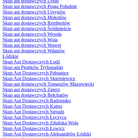
Skup aut dostawczych Ursus
Skup aut dostawczych Praga Południe
Skup aut dostawczych Ursynów
Skup aut dostawczych Mokotów
Skup aut dostawczych Rembertów
Skup aut dostawczych Śródmieście
Skup aut dostawczych Wesoła
Skup aut dostawczych Wola
Skup aut dostawczych Wawer
Skup aut dostawczych Wilanów
Łódzkie
Skup Aut Dostawczych Łodź
Skup aut Piotrków Trybunalski
Skup Aut Dostawczych Pabianice
Skup Aut Dostawczych Skierniewice
Skup aut dostawczych Tomaszów Mazowiecki
Skup aut dostawczych Zgierz
Skup aut dostawczych Bełchatów
Skup Aut Dostawczych Radomsko
Skup Aut Dostawczych Kutno
Skup Aut Dostawczych Sieradz
Skup Aut Dostawczych Łęczyca
Skup Aut Dostawczych Zduńska Wola
Skup Aut Dostawczych Łowicz
Skup Aut Dostawczych Aleksandrów Łódzki