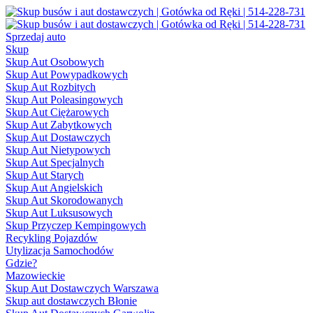
Sprzedaj auto
Skup
Skup Aut Osobowych
Skup Aut Powypadkowych
Skup Aut Rozbitych
Skup Aut Poleasingowych
Skup Aut Ciężarowych
Skup Aut Zabytkowych
Skup Aut Dostawczych
Skup Aut Nietypowych
Skup Aut Specjalnych
Skup Aut Starych
Skup Aut Angielskich
Skup Aut Skorodowanych
Skup Aut Luksusowych
Skup Przyczep Kempingowych
Recykling Pojazdów
Utylizacja Samochodów
Gdzie?
Mazowieckie
Skup Aut Dostawczych Warszawa
Skup aut dostawczych Błonie