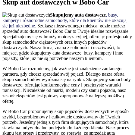
Skup aut dostawczych w Bobo Car
Skupujemy auta dostawcze
, busy,
kampery i różnorodne samochody, które dla klientów nie okazują
się już niezbędne.
Szukasz niezawodnego miejsca, gdzie możesz
sprzedać auto dostawcze? Bobo Car to Twoje idealne rozwiązanie.
Specjalizujemy się w branży motoryzacyjnej, oferując profesjonalny
skup samochodów ciężarowych oraz innych pojazdów
dostawczych. Nasza firma, znana z solidności i uczciwości, to
miejsce, gdzie skupujemy auta dostawcze, busy, kampery i inne
pojazdy, które już nie są potrzebne naszym klientom.
W Bobo Car rozumiemy, jak ważne jest znalezienie zaufanego
partnera, gdy chcesz sprzedać swój pojazd. Dlatego nasza oferta
skupu samochodów wyróżnia się na rynku. Skupujemy samochody
dostawcze, oferując konkurencyjne ceny i przejrzyste warunki
transakcji. Niezależnie od marki, modelu czy stanu pojazdu, nasz
zespół ekspertów jest gotowy zaproponować najlepszą możliwą
ofertę.
W Bobo Car proponujemy skup pojazdów dostawczych w sposób
szybki, bezproblemowy i całkowicie dostosowany do Twoich
potrzeb. Jesteśmy jedną z tych firm skupujących samochody, która
stawia na indywidualne podejście do każdego klienta. Nasz proces
skupu jest prosty i przejrzysty, co sprawia, że sprzedaż auta