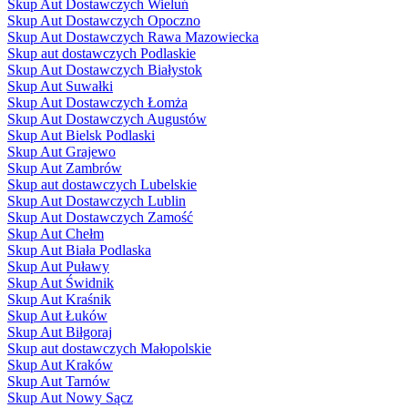
Skup Aut Dostawczych Wieluń
Skup Aut Dostawczych Opoczno
Skup Aut Dostawczych Rawa Mazowiecka
Skup aut dostawczych Podlaskie
Skup Aut Dostawczych Białystok
Skup Aut Suwałki
Skup Aut Dostawczych Łomża
Skup Aut Dostawczych Augustów
Skup Aut Bielsk Podlaski
Skup Aut Grajewo
Skup Aut Zambrów
Skup aut dostawczych Lubelskie
Skup Aut Dostawczych Lublin
Skup Aut Dostawczych Zamość
Skup Aut Chełm
Skup Aut Biała Podlaska
Skup Aut Puławy
Skup Aut Świdnik
Skup Aut Kraśnik
Skup Aut Łuków
Skup Aut Biłgoraj
Skup aut dostawczych Małopolskie
Skup Aut Kraków
Skup Aut Tarnów
Skup Aut Nowy Sącz