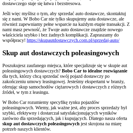
dostawczego staje się łatwa i bezstresowa.
Jeśli więc myślisz o tym, aby sprzedać auto dostawcze, skontaktuj
się z nami. W Bobo Car nie tylko skupujemy auta dostawcze, ale
również zapewniamy pełne wsparcie na każdym etapie transakcji. Z
nami masz pewność, że Twoje auto dostawcze znajdzie nowego
właściciela szybko i bez żadnych komplikacji. Zapraszamy do
współpracy!
https://skupautdostawczych.com.pl/sprzedaj-auto/
Skup aut dostawczych poleasingowych
Poszukujesz zaufanego miejsca, które specjalizuje się w skupie aut
poleasingowych dostawczych?
Bobo Car to idealne rozwiązanie
dla tych, którzy chcą sprzedać swój pojazd dostawczy po
zakończeniu umowy leasingowej. Jesteśmy ekspertami w branży,
oferując skup samochodów ciężarowych i dostawczych z różnych
źródeł, w tym z leasingu.
W Bobo Car rozumiemy specyfikę rynku pojazdów
poleasingowych. Wiemy, jak ważne jest, aby proces sprzedaży był
szybki, efektywny i dostarczał satysfakcjonujących wyników
zarówno dla sprzedających, jak i kupujących. Dlatego nasza oferta
skup aut dostawczych poleasingowych
jest skrojona na miarę
potrzeb naszych klientów.