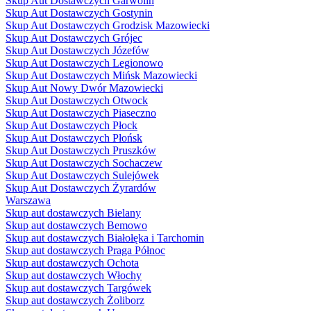
Skup Aut Dostawczych Garwolin
Skup Aut Dostawczych Gostynin
Skup Aut Dostawczych Grodzisk Mazowiecki
Skup Aut Dostawczych Grójec
Skup Aut Dostawczych Józefów
Skup Aut Dostawczych Legionowo
Skup Aut Dostawczych Mińsk Mazowiecki
Skup Aut Nowy Dwór Mazowiecki
Skup Aut Dostawczych Otwock
Skup Aut Dostawczych Piaseczno
Skup Aut Dostawczych Płock
Skup Aut Dostawczych Płońsk
Skup Aut Dostawczych Pruszków
Skup Aut Dostawczych Sochaczew
Skup Aut Dostawczych Sulejówek
Skup Aut Dostawczych Żyrardów
Warszawa
Skup aut dostawczych Bielany
Skup aut dostawczych Bemowo
Skup aut dostawczych Białołęka i Tarchomin
Skup aut dostawczych Praga Północ
Skup aut dostawczych Ochota
Skup aut dostawczych Włochy
Skup aut dostawczych Targówek
Skup aut dostawczych Żoliborz