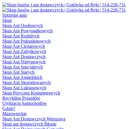
Sprzedaj auto
Skup
Skup Aut Osobowych
Skup Aut Powypadkowych
Skup Aut Rozbitych
Skup Aut Poleasingowych
Skup Aut Ciężarowych
Skup Aut Zabytkowych
Skup Aut Dostawczych
Skup Aut Nietypowych
Skup Aut Specjalnych
Skup Aut Starych
Skup Aut Angielskich
Skup Aut Skorodowanych
Skup Aut Luksusowych
Skup Przyczep Kempingowych
Recykling Pojazdów
Utylizacja Samochodów
Gdzie?
Mazowieckie
Skup Aut Dostawczych Warszawa
Skup aut dostawczych Błonie