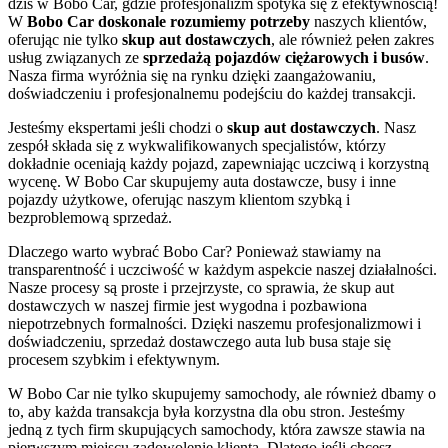
dziś w Bobo Car, gdzie profesjonalizm spotyka się z efektywnością!
W
Bobo Car doskonale rozumiemy potrzeby
naszych klientów,
oferując nie tylko
skup aut dostawczych
, ale również pełen zakres
usług związanych ze
sprzedażą pojazdów ciężarowych i busów
.
Nasza firma wyróżnia się na rynku dzięki zaangażowaniu,
doświadczeniu i profesjonalnemu podejściu do każdej transakcji.
Jesteśmy ekspertami jeśli chodzi o
skup aut dostawczych
. Nasz
zespół składa się z wykwalifikowanych specjalistów, którzy
dokładnie oceniają każdy pojazd, zapewniając uczciwą i korzystną
wycenę. W Bobo Car skupujemy auta dostawcze, busy i inne
pojazdy użytkowe, oferując naszym klientom szybką i
bezproblemową sprzedaż.
Dlaczego warto wybrać Bobo Car? Ponieważ stawiamy na
transparentność i uczciwość w każdym aspekcie naszej działalności.
Nasze procesy są proste i przejrzyste, co sprawia, że skup aut
dostawczych w naszej firmie jest wygodna i pozbawiona
niepotrzebnych formalności. Dzięki naszemu profesjonalizmowi i
doświadczeniu, sprzedaż dostawczego auta lub busa staje się
procesem szybkim i efektywnym.
W Bobo Car nie tylko skupujemy samochody, ale również dbamy o
to, aby każda transakcja była korzystna dla obu stron. Jesteśmy
jedną z tych firm skupujących samochody, która zawsze stawia na
pierwszym miejscu zadowolenie klienta. Dlatego jeśli chcesz