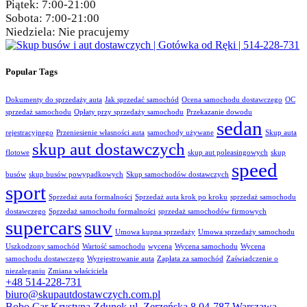
Piątek:
7:00-21:00
Sobota:
7:00-21:00
Niedziela:
Nie pracujemy
Popular Tags
Dokumenty do sprzedaży auta
Jak sprzedać samochód
Ocena samochodu dostawczego
OC
sprzedaż samochodu
Opłaty przy sprzedaży samochodu
Przekazanie dowodu
sedan
rejestracyjnego
Przeniesienie własności auta
samochody używane
Skup auta
skup aut dostawczych
flotowe
skup aut poleasingowych
skup
speed
busów
skup busów powypadkowych
Skup samochodów dostawczych
sport
Sprzedaż auta formalności
Sprzedaż auta krok po kroku
sprzedaż samochodu
dostawczego
Sprzedaż samochodu formalności
sprzedaż samochodów firmowych
supercars
suv
Umowa kupna sprzedaży
Umowa sprzedaży samochodu
Uszkodzony samochód
Wartość samochodu
wycena
Wycena samochodu
Wycena
samochodu dostawczego
Wyrejestrowanie auta
Zapłata za samochód
Zaświadczenie o
niezaleganiu
Zmiana właściciela
+48 514-228-731
biuro@skupautdostawczych.com.pl
Bobo Car Krystyna Zdunek ul. Zerzeńska 8 04-787 Warszawa