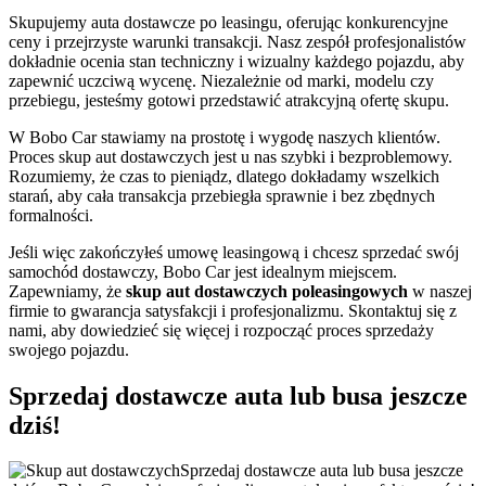
Skupujemy auta dostawcze po leasingu, oferując konkurencyjne
ceny i przejrzyste warunki transakcji. Nasz zespół profesjonalistów
dokładnie ocenia stan techniczny i wizualny każdego pojazdu, aby
zapewnić uczciwą wycenę. Niezależnie od marki, modelu czy
przebiegu, jesteśmy gotowi przedstawić atrakcyjną ofertę skupu.
W Bobo Car stawiamy na prostotę i wygodę naszych klientów.
Proces skup aut dostawczych jest u nas szybki i bezproblemowy.
Rozumiemy, że czas to pieniądz, dlatego dokładamy wszelkich
starań, aby cała transakcja przebiegła sprawnie i bez zbędnych
formalności.
Jeśli więc zakończyłeś umowę leasingową i chcesz sprzedać swój
samochód dostawczy, Bobo Car jest idealnym miejscem.
Zapewniamy, że
skup aut dostawczych poleasingowych
w naszej
firmie to gwarancja satysfakcji i profesjonalizmu. Skontaktuj się z
nami, aby dowiedzieć się więcej i rozpocząć proces sprzedaży
swojego pojazdu.
Sprzedaj dostawcze auta lub busa jeszcze
dziś!
Sprzedaj dostawcze auta lub busa jeszcze