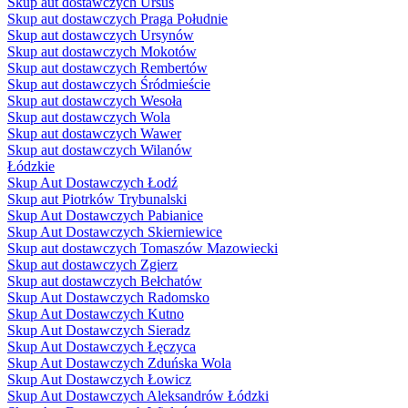
Skup aut dostawczych Ursus
Skup aut dostawczych Praga Południe
Skup aut dostawczych Ursynów
Skup aut dostawczych Mokotów
Skup aut dostawczych Rembertów
Skup aut dostawczych Śródmieście
Skup aut dostawczych Wesoła
Skup aut dostawczych Wola
Skup aut dostawczych Wawer
Skup aut dostawczych Wilanów
Łódzkie
Skup Aut Dostawczych Łodź
Skup aut Piotrków Trybunalski
Skup Aut Dostawczych Pabianice
Skup Aut Dostawczych Skierniewice
Skup aut dostawczych Tomaszów Mazowiecki
Skup aut dostawczych Zgierz
Skup aut dostawczych Bełchatów
Skup Aut Dostawczych Radomsko
Skup Aut Dostawczych Kutno
Skup Aut Dostawczych Sieradz
Skup Aut Dostawczych Łęczyca
Skup Aut Dostawczych Zduńska Wola
Skup Aut Dostawczych Łowicz
Skup Aut Dostawczych Aleksandrów Łódzki