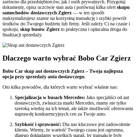
zarówno dla przedsiębiorców, jak i osób prywatnych. Przygotuj
dokumenty, opisz uczciwie stan auta i porównaj kilka ofert
skupu
samochodów dostawczych Zgierz
— w ten sposób
maksymalizujesz szanse na korzystną transakcję i szybki powrót
środków do Twojego budżetu lub firmy. Jeśli zależy Ci na czasie i
spokoju,
skup busów Zgierz
to praktyczna i opłacalna droga do
finalizacji sprzedaży.
Dlaczego warto wybrać Bobo Car Zgierz
Bobo Car skup aut dostawczych Zgierz – Twoja najlepsza
opcja przy sprzedaży auta dostawczego.
Oto kilka powodów, dla których warto wybrać właśnie nas:
Specjalizacja w busach Mercedes:
Jako specjaliści od aut
dostawczych, zwłaszcza marki Mercedes, mamy nie tylko
szeroką wiedzę na ich temat, ale także możliwość oferowania
naprawdę konkurencyjnych cen za Twoje auto.
Szybkość i sprawność:
Dla nas kluczowe jest zadowolenie
klienta. Wiemy, że wartość Twojego czasu jest ogromna,
dlatego dokładamy wszelkich starań, by transakcje były