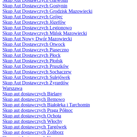
Skup Aut Dostawczych Garwolin
Skup Aut Dostawczych Gostynin
Skup Aut Dostawczych Grodzisk Mazowiecki
Skup Aut Dostawczych Grójec
Skup Aut Dostawczych Józefów
Skup Aut Dostawczych Legionowo
Skup Aut Dostawczych Mińsk Mazowiecki
Skup Aut Nowy Dwór Mazowiecki
Skup Aut Dostawczych Otwock
Skup Aut Dostawczych Piaseczno
Skup Aut Dostawczych Płock
Skup Aut Dostawczych Płońsk
Skup Aut Dostawczych Pruszków
Skup Aut Dostawczych Sochaczew
Skup Aut Dostawczych Sulejówek
Skup Aut Dostawczych Żyrardów
Warszawa
Skup aut dostawczych Bielany
Skup aut dostawczych Bemowo
Skup aut dostawczych Białołęka i Tarchomin
Skup aut dostawczych Praga Północ
Skup aut dostawczych Ochota
Skup aut dostawczych Włochy
Skup aut dostawczych Targówek
Skup aut dostawczych Żoliborz