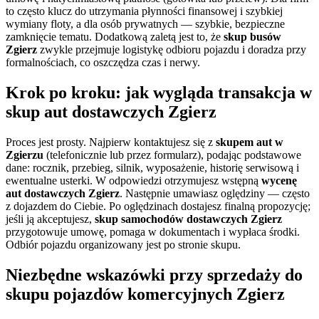
to często klucz do utrzymania płynności finansowej i szybkiej
wymiany floty, a dla osób prywatnych — szybkie, bezpieczne
zamknięcie tematu. Dodatkową zaletą jest to, że
skup busów
Zgierz
zwykle przejmuje logistykę odbioru pojazdu i doradza przy
formalnościach, co oszczędza czas i nerwy.
Krok po kroku: jak wygląda transakcja w
skup aut dostawczych Zgierz
Proces jest prosty. Najpierw kontaktujesz się z
skupem aut w
Zgierzu
(telefonicznie lub przez formularz), podając podstawowe
dane: rocznik, przebieg, silnik, wyposażenie, historię serwisową i
ewentualne usterki. W odpowiedzi otrzymujesz wstępną
wycenę
aut dostawczych Zgierz
. Następnie umawiasz oględziny — często
z dojazdem do Ciebie. Po oględzinach dostajesz finalną propozycję;
jeśli ją akceptujesz,
skup samochodów dostawczych Zgierz
przygotowuje umowę, pomaga w dokumentach i wypłaca środki.
Odbiór pojazdu organizowany jest po stronie skupu.
Niezbędne wskazówki przy sprzedaży do
skupu pojazdów komercyjnych Zgierz