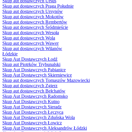
Skup aut dostawczych Ursus
Skup aut dostawczych Praga Południe
Skup aut dostawczych Ursynów
Skup aut dostawczych Mokotów
Skup aut dostawczych Rembertów
Skup aut dostawczych Śródmieście
Skup aut dostawczych Wesoła
Skup aut dostawczych Wola
Skup aut dostawczych Wawer
Skup aut dostawczych Wilanów
Łódzkie
Skup Aut Dostawczych Łodź
Skup aut Piotrków Trybunalski
Skup Aut Dostawczych Pabianice
Skup Aut Dostawczych Skierniewice
Skup aut dostawczych Tomaszów Mazowiecki
Skup aut dostawczych Zgierz
Skup aut dostawczych Bełchatów
Skup Aut Dostawczych Radomsko
Skup Aut Dostawczych Kutno
Skup Aut Dostawczych Sieradz
Skup Aut Dostawczych Łęczyca
Skup Aut Dostawczych Zduńska Wola
Skup Aut Dostawczych Łowicz
Skup Aut Dostawczych Aleksandrów Łódzki