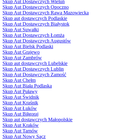
Skup Aut Dostawczych Wieluń
Skup Aut Dostawczych Opoczno
Skup Aut Dostawczych Rawa Mazowiecka
Skup aut dostawczych Podlaskie
Skup Aut Dostawczych Białystok
Skup Aut Suwałki
Skup Aut Dostawczych Łomża
Skup Aut Dostawczych Augustów
Skup Aut Bielsk Podlaski
Skup Aut Grajewo
Skup Aut Zambrów
Skup aut dostawczych Lubelskie
Skup Aut Dostawczych Lublin
Skup Aut Dostawczych Zamość
Skup Aut Chełm
Skup Aut Biała Podlaska
Skup Aut Puławy
Skup Aut Świdnik
Skup Aut Kraśnik
Skup Aut Łuków
Skup Aut Biłgoraj
Skup aut dostawczych Małopolskie
Skup Aut Kraków
Skup Aut Tarnów
Skup Aut Nowy Sącz