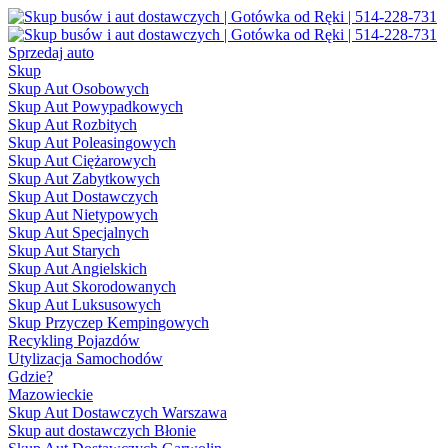
Sprzedaj auto
Skup
Skup Aut Osobowych
Skup Aut Powypadkowych
Skup Aut Rozbitych
Skup Aut Poleasingowych
Skup Aut Ciężarowych
Skup Aut Zabytkowych
Skup Aut Dostawczych
Skup Aut Nietypowych
Skup Aut Specjalnych
Skup Aut Starych
Skup Aut Angielskich
Skup Aut Skorodowanych
Skup Aut Luksusowych
Skup Przyczep Kempingowych
Recykling Pojazdów
Utylizacja Samochodów
Gdzie?
Mazowieckie
Skup Aut Dostawczych Warszawa
Skup aut dostawczych Błonie