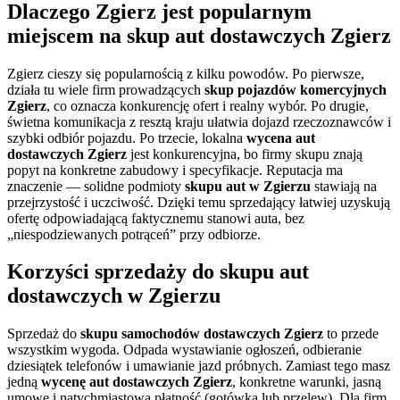
Dlaczego Zgierz jest popularnym
miejscem na
skup aut dostawczych Zgierz
Zgierz cieszy się popularnością z kilku powodów. Po pierwsze,
działa tu wiele firm prowadzących
skup pojazdów komercyjnych
Zgierz
, co oznacza konkurencję ofert i realny wybór. Po drugie,
świetna komunikacja z resztą kraju ułatwia dojazd rzeczoznawców i
szybki odbiór pojazdu. Po trzecie, lokalna
wycena aut
dostawczych Zgierz
jest konkurencyjna, bo firmy skupu znają
popyt na konkretne zabudowy i specyfikacje. Reputacja ma
znaczenie — solidne podmioty
skupu aut w Zgierzu
stawiają na
przejrzystość i uczciwość. Dzięki temu sprzedający łatwiej uzyskują
ofertę odpowiadającą faktycznemu stanowi auta, bez
„niespodziewanych potrąceń” przy odbiorze.
Korzyści sprzedaży do
skupu aut
dostawczych w Zgierzu
Sprzedaż do
skupu samochodów dostawczych Zgierz
to przede
wszystkim wygoda. Odpada wystawianie ogłoszeń, odbieranie
dziesiątek telefonów i umawianie jazd próbnych. Zamiast tego masz
jedną
wycenę aut dostawczych Zgierz
, konkretne warunki, jasną
umowę i natychmiastową płatność (gotówka lub przelew). Dla firm