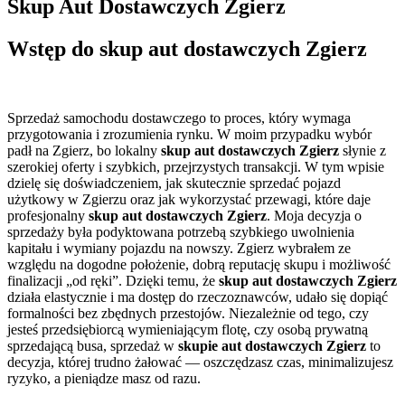
Skup Aut Dostawczych Zgierz
Wstęp do skup aut dostawczych Zgierz
Sprzedaż samochodu dostawczego to proces, który wymaga
przygotowania i zrozumienia rynku. W moim przypadku wybór
padł na Zgierz, bo lokalny
skup aut dostawczych Zgierz
słynie z
szerokiej oferty i szybkich, przejrzystych transakcji. W tym wpisie
dzielę się doświadczeniem, jak skutecznie sprzedać pojazd
użytkowy w Zgierzu oraz jak wykorzystać przewagi, które daje
profesjonalny
skup aut dostawczych Zgierz
. Moja decyzja o
sprzedaży była podyktowana potrzebą szybkiego uwolnienia
kapitału i wymiany pojazdu na nowszy. Zgierz wybrałem ze
względu na dogodne położenie, dobrą reputację skupu i możliwość
finalizacji „od ręki”. Dzięki temu, że
skup aut dostawczych Zgierz
działa elastycznie i ma dostęp do rzeczoznawców, udało się dopiąć
formalności bez zbędnych przestojów. Niezależnie od tego, czy
jesteś przedsiębiorcą wymieniającym flotę, czy osobą prywatną
sprzedającą busa, sprzedaż w
skupie aut dostawczych Zgierz
to
decyzja, której trudno żałować — oszczędzasz czas, minimalizujesz
ryzyko, a pieniądze masz od razu.