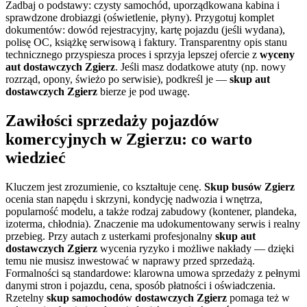
Zadbaj o podstawy: czysty samochód, uporządkowana kabina i
sprawdzone drobiazgi (oświetlenie, płyny). Przygotuj komplet
dokumentów: dowód rejestracyjny, kartę pojazdu (jeśli wydana),
polisę OC, książkę serwisową i faktury. Transparentny opis stanu
technicznego przyspiesza proces i sprzyja lepszej ofercie z
wyceny
aut dostawczych Zgierz
. Jeśli masz dodatkowe atuty (np. nowy
rozrząd, opony, świeżo po serwisie), podkreśl je —
skup aut
dostawczych Zgierz
bierze je pod uwagę.
Zawiłości sprzedaży pojazdów
komercyjnych w Zgierzu: co warto
wiedzieć
Kluczem jest zrozumienie, co kształtuje cenę.
Skup busów Zgierz
ocenia stan napędu i skrzyni, kondycję nadwozia i wnętrza,
popularność modelu, a także rodzaj zabudowy (kontener, plandeka,
izoterma, chłodnia). Znaczenie ma udokumentowany serwis i realny
przebieg. Przy autach z usterkami profesjonalny
skup aut
dostawczych Zgierz
wycenia ryzyko i możliwe nakłady — dzięki
temu nie musisz inwestować w naprawy przed sprzedażą.
Formalności są standardowe: klarowna umowa sprzedaży z pełnymi
danymi stron i pojazdu, cena, sposób płatności i oświadczenia.
Rzetelny
skup samochodów dostawczych Zgierz
pomaga też w