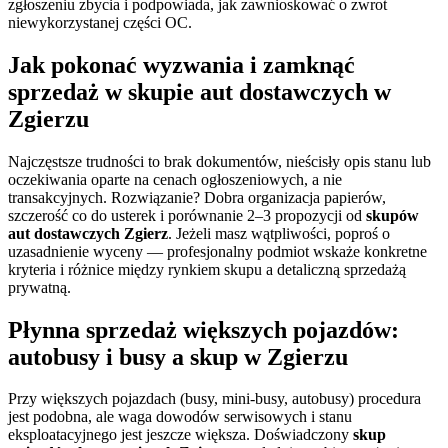
zgłoszeniu zbycia i podpowiada, jak zawnioskować o zwrot
niewykorzystanej części OC.
Jak pokonać wyzwania i zamknąć
sprzedaż w
skupie aut dostawczych w
Zgierzu
Najczęstsze trudności to brak dokumentów, nieścisły opis stanu lub
oczekiwania oparte na cenach ogłoszeniowych, a nie
transakcyjnych. Rozwiązanie? Dobra organizacja papierów,
szczerość co do usterek i porównanie 2–3 propozycji od
skupów
aut dostawczych Zgierz
. Jeżeli masz wątpliwości, poproś o
uzasadnienie wyceny — profesjonalny podmiot wskaże konkretne
kryteria i różnice między rynkiem skupu a detaliczną sprzedażą
prywatną.
Płynna sprzedaż większych pojazdów:
autobusy i busy a
skup w Zgierzu
Przy większych pojazdach (busy, mini-busy, autobusy) procedura
jest podobna, ale waga dowodów serwisowych i stanu
eksploatacyjnego jest jeszcze większa. Doświadczony
skup