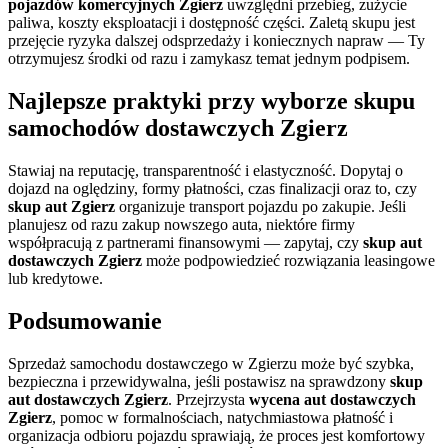
pojazdów komercyjnych Zgierz
uwzględni przebieg, zużycie
paliwa, koszty eksploatacji i dostępność części. Zaletą skupu jest
przejęcie ryzyka dalszej odsprzedaży i koniecznych napraw — Ty
otrzymujesz środki od razu i zamykasz temat jednym podpisem.
Najlepsze praktyki przy wyborze
skupu
samochodów dostawczych Zgierz
Stawiaj na reputację, transparentność i elastyczność. Dopytaj o
dojazd na oględziny, formy płatności, czas finalizacji oraz to, czy
skup aut Zgierz
organizuje transport pojazdu po zakupie. Jeśli
planujesz od razu zakup nowszego auta, niektóre firmy
współpracują z partnerami finansowymi — zapytaj, czy
skup aut
dostawczych Zgierz
może podpowiedzieć rozwiązania leasingowe
lub kredytowe.
Podsumowanie
Sprzedaż samochodu dostawczego w Zgierzu może być szybka,
bezpieczna i przewidywalna, jeśli postawisz na sprawdzony
skup
aut dostawczych Zgierz
. Przejrzysta
wycena aut dostawczych
Zgierz
, pomoc w formalnościach, natychmiastowa płatność i
organizacja odbioru pojazdu sprawiają, że proces jest komfortowy