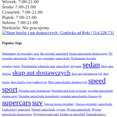
Wtorek:
7:00-21:00
Środa:
7:00-21:00
Czwartek:
7:00-21:00
Piątek:
7:00-21:00
Sobota:
7:00-21:00
Niedziela:
Nie pracujemy
Popular Tags
Dokumenty do sprzedaży auta
Jak sprzedać samochód
Ocena samochodu dostawczego
OC
sprzedaż samochodu
Opłaty przy sprzedaży samochodu
Przekazanie dowodu
sedan
rejestracyjnego
Przeniesienie własności auta
samochody używane
Skup auta
skup aut dostawczych
flotowe
skup aut poleasingowych
skup
speed
busów
skup busów powypadkowych
Skup samochodów dostawczych
sport
Sprzedaż auta formalności
Sprzedaż auta krok po kroku
sprzedaż samochodu
dostawczego
Sprzedaż samochodu formalności
sprzedaż samochodów firmowych
supercars
suv
Umowa kupna sprzedaży
Umowa sprzedaży samochodu
Uszkodzony samochód
Wartość samochodu
wycena
Wycena samochodu
Wycena
samochodu dostawczego
Wyrejestrowanie auta
Zapłata za samochód
Zaświadczenie o