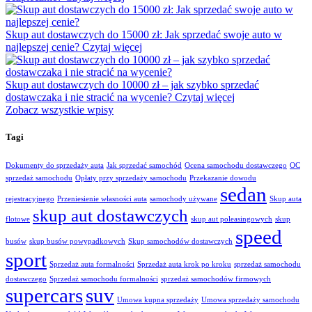
Skup aut dostawczych do 15000 zł: Jak sprzedać swoje auto w
najlepszej cenie?
Czytaj więcej
Skup aut dostawczych do 10000 zł – jak szybko sprzedać
dostawczaka i nie stracić na wycenie?
Czytaj więcej
Zobacz wszystkie wpisy
Tagi
Dokumenty do sprzedaży auta
Jak sprzedać samochód
Ocena samochodu dostawczego
OC
sprzedaż samochodu
Opłaty przy sprzedaży samochodu
Przekazanie dowodu
sedan
rejestracyjnego
Przeniesienie własności auta
samochody używane
Skup auta
skup aut dostawczych
flotowe
skup aut poleasingowych
skup
speed
busów
skup busów powypadkowych
Skup samochodów dostawczych
sport
Sprzedaż auta formalności
Sprzedaż auta krok po kroku
sprzedaż samochodu
dostawczego
Sprzedaż samochodu formalności
sprzedaż samochodów firmowych
supercars
suv
Umowa kupna sprzedaży
Umowa sprzedaży samochodu