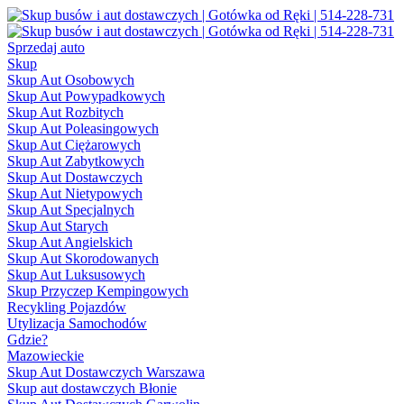
Sprzedaj auto
Skup
Skup Aut Osobowych
Skup Aut Powypadkowych
Skup Aut Rozbitych
Skup Aut Poleasingowych
Skup Aut Ciężarowych
Skup Aut Zabytkowych
Skup Aut Dostawczych
Skup Aut Nietypowych
Skup Aut Specjalnych
Skup Aut Starych
Skup Aut Angielskich
Skup Aut Skorodowanych
Skup Aut Luksusowych
Skup Przyczep Kempingowych
Recykling Pojazdów
Utylizacja Samochodów
Gdzie?
Mazowieckie
Skup Aut Dostawczych Warszawa
Skup aut dostawczych Błonie