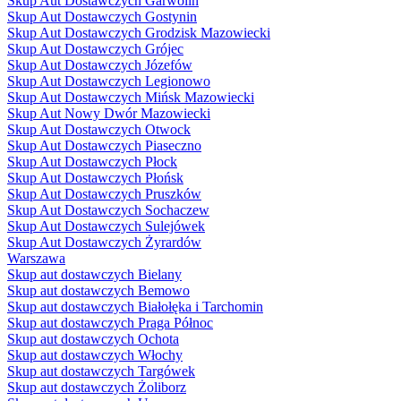
Skup Aut Dostawczych Garwolin
Skup Aut Dostawczych Gostynin
Skup Aut Dostawczych Grodzisk Mazowiecki
Skup Aut Dostawczych Grójec
Skup Aut Dostawczych Józefów
Skup Aut Dostawczych Legionowo
Skup Aut Dostawczych Mińsk Mazowiecki
Skup Aut Nowy Dwór Mazowiecki
Skup Aut Dostawczych Otwock
Skup Aut Dostawczych Piaseczno
Skup Aut Dostawczych Płock
Skup Aut Dostawczych Płońsk
Skup Aut Dostawczych Pruszków
Skup Aut Dostawczych Sochaczew
Skup Aut Dostawczych Sulejówek
Skup Aut Dostawczych Żyrardów
Warszawa
Skup aut dostawczych Bielany
Skup aut dostawczych Bemowo
Skup aut dostawczych Białołęka i Tarchomin
Skup aut dostawczych Praga Północ
Skup aut dostawczych Ochota
Skup aut dostawczych Włochy
Skup aut dostawczych Targówek
Skup aut dostawczych Żoliborz