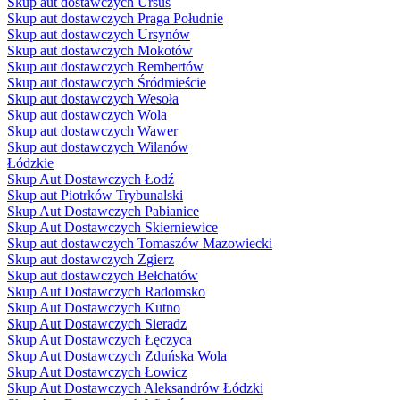
Skup aut dostawczych Ursus
Skup aut dostawczych Praga Południe
Skup aut dostawczych Ursynów
Skup aut dostawczych Mokotów
Skup aut dostawczych Rembertów
Skup aut dostawczych Śródmieście
Skup aut dostawczych Wesoła
Skup aut dostawczych Wola
Skup aut dostawczych Wawer
Skup aut dostawczych Wilanów
Łódzkie
Skup Aut Dostawczych Łodź
Skup aut Piotrków Trybunalski
Skup Aut Dostawczych Pabianice
Skup Aut Dostawczych Skierniewice
Skup aut dostawczych Tomaszów Mazowiecki
Skup aut dostawczych Zgierz
Skup aut dostawczych Bełchatów
Skup Aut Dostawczych Radomsko
Skup Aut Dostawczych Kutno
Skup Aut Dostawczych Sieradz
Skup Aut Dostawczych Łęczyca
Skup Aut Dostawczych Zduńska Wola
Skup Aut Dostawczych Łowicz
Skup Aut Dostawczych Aleksandrów Łódzki