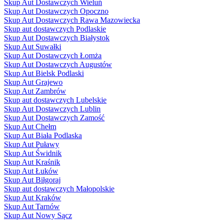
Skup Aut Dostawczych Wieluń
Skup Aut Dostawczych Opoczno
Skup Aut Dostawczych Rawa Mazowiecka
Skup aut dostawczych Podlaskie
Skup Aut Dostawczych Białystok
Skup Aut Suwałki
Skup Aut Dostawczych Łomża
Skup Aut Dostawczych Augustów
Skup Aut Bielsk Podlaski
Skup Aut Grajewo
Skup Aut Zambrów
Skup aut dostawczych Lubelskie
Skup Aut Dostawczych Lublin
Skup Aut Dostawczych Zamość
Skup Aut Chełm
Skup Aut Biała Podlaska
Skup Aut Puławy
Skup Aut Świdnik
Skup Aut Kraśnik
Skup Aut Łuków
Skup Aut Biłgoraj
Skup aut dostawczych Małopolskie
Skup Aut Kraków
Skup Aut Tarnów
Skup Aut Nowy Sącz