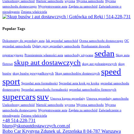
Uszkodzony samochód
Wartość samochodu
wycena
Wycena samochodu
Wycena
samochodu dostawczego
Wyrejestrowanie auta
Zapłata za samochód
Zaświadczenie o
niezaleganiu
Zmiana właściciela
Popular Tags
Dokumenty do sprzedaży auta
Jak sprzedać samochód
Ocena samochodu dostawczego
OC
sprzedaż samochodu
Opłaty przy sprzedaży samochodu
Przekazanie dowodu
sedan
rejestracyjnego
Przeniesienie własności auta
samochody używane
Skup auta
skup aut dostawczych
flotowe
skup aut poleasingowych
skup
speed
busów
skup busów powypadkowych
Skup samochodów dostawczych
sport
Sprzedaż auta formalności
Sprzedaż auta krok po kroku
sprzedaż samochodu
dostawczego
Sprzedaż samochodu formalności
sprzedaż samochodów firmowych
supercars
suv
Umowa kupna sprzedaży
Umowa sprzedaży samochodu
Uszkodzony samochód
Wartość samochodu
wycena
Wycena samochodu
Wycena
samochodu dostawczego
Wyrejestrowanie auta
Zapłata za samochód
Zaświadczenie o
niezaleganiu
Zmiana właściciela
+48 514-228-731
biuro@skupautdostawczych.com.pl
Bobo Car Krystyna Zdunek ul. Zerzeńska 8 04-787 Warszawa