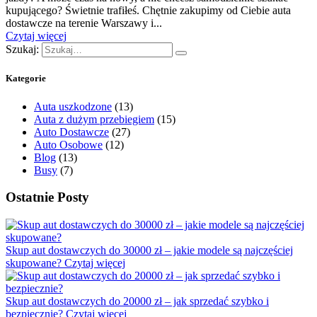
kupującego? Świetnie trafiłeś. Chętnie zakupimy od Ciebie auta
dostawcze na terenie Warszawy i...
Czytaj więcej
Szukaj:
Kategorie
Auta uszkodzone
(13)
Auta z dużym przebiegiem
(15)
Auto Dostawcze
(27)
Auto Osobowe
(12)
Blog
(13)
Busy
(7)
Ostatnie Posty
Skup aut dostawczych do 30000 zł – jakie modele są najczęściej
skupowane?
Czytaj więcej
Skup aut dostawczych do 20000 zł – jak sprzedać szybko i
bezpiecznie?
Czytaj więcej