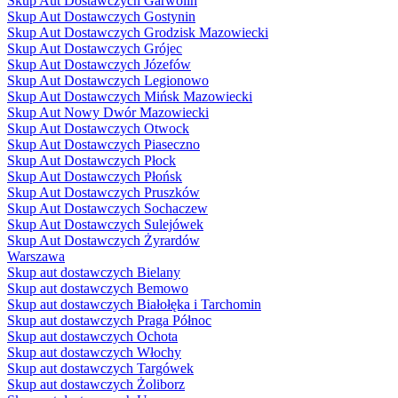
Skup Aut Dostawczych Garwolin
Skup Aut Dostawczych Gostynin
Skup Aut Dostawczych Grodzisk Mazowiecki
Skup Aut Dostawczych Grójec
Skup Aut Dostawczych Józefów
Skup Aut Dostawczych Legionowo
Skup Aut Dostawczych Mińsk Mazowiecki
Skup Aut Nowy Dwór Mazowiecki
Skup Aut Dostawczych Otwock
Skup Aut Dostawczych Piaseczno
Skup Aut Dostawczych Płock
Skup Aut Dostawczych Płońsk
Skup Aut Dostawczych Pruszków
Skup Aut Dostawczych Sochaczew
Skup Aut Dostawczych Sulejówek
Skup Aut Dostawczych Żyrardów
Warszawa
Skup aut dostawczych Bielany
Skup aut dostawczych Bemowo
Skup aut dostawczych Białołęka i Tarchomin
Skup aut dostawczych Praga Północ
Skup aut dostawczych Ochota
Skup aut dostawczych Włochy
Skup aut dostawczych Targówek
Skup aut dostawczych Żoliborz