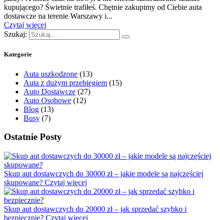
kupującego? Świetnie trafiłeś. Chętnie zakupimy od Ciebie auta
dostawcze na terenie Warszawy i...
Czytaj więcej
Szukaj:
Kategorie
Auta uszkodzone
(13)
Auta z dużym przebiegiem
(15)
Auto Dostawcze
(27)
Auto Osobowe
(12)
Blog
(13)
Busy
(7)
Ostatnie Posty
Skup aut dostawczych do 30000 zł – jakie modele są najczęściej
skupowane?
Czytaj więcej
Skup aut dostawczych do 20000 zł – jak sprzedać szybko i
bezpiecznie?
Czytaj więcej