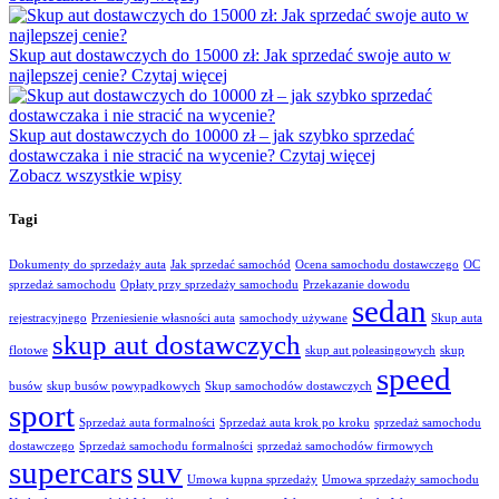
Skup aut dostawczych do 15000 zł: Jak sprzedać swoje auto w
najlepszej cenie?
Czytaj więcej
Skup aut dostawczych do 10000 zł – jak szybko sprzedać
dostawczaka i nie stracić na wycenie?
Czytaj więcej
Zobacz wszystkie wpisy
Tagi
Dokumenty do sprzedaży auta
Jak sprzedać samochód
Ocena samochodu dostawczego
OC
sprzedaż samochodu
Opłaty przy sprzedaży samochodu
Przekazanie dowodu
sedan
rejestracyjnego
Przeniesienie własności auta
samochody używane
Skup auta
skup aut dostawczych
flotowe
skup aut poleasingowych
skup
speed
busów
skup busów powypadkowych
Skup samochodów dostawczych
sport
Sprzedaż auta formalności
Sprzedaż auta krok po kroku
sprzedaż samochodu
dostawczego
Sprzedaż samochodu formalności
sprzedaż samochodów firmowych
supercars
suv
Umowa kupna sprzedaży
Umowa sprzedaży samochodu