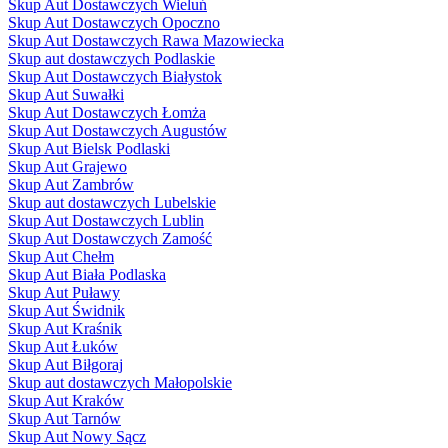
Skup Aut Dostawczych Wieluń
Skup Aut Dostawczych Opoczno
Skup Aut Dostawczych Rawa Mazowiecka
Skup aut dostawczych Podlaskie
Skup Aut Dostawczych Białystok
Skup Aut Suwałki
Skup Aut Dostawczych Łomża
Skup Aut Dostawczych Augustów
Skup Aut Bielsk Podlaski
Skup Aut Grajewo
Skup Aut Zambrów
Skup aut dostawczych Lubelskie
Skup Aut Dostawczych Lublin
Skup Aut Dostawczych Zamość
Skup Aut Chełm
Skup Aut Biała Podlaska
Skup Aut Puławy
Skup Aut Świdnik
Skup Aut Kraśnik
Skup Aut Łuków
Skup Aut Biłgoraj
Skup aut dostawczych Małopolskie
Skup Aut Kraków
Skup Aut Tarnów
Skup Aut Nowy Sącz