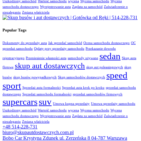
Uszkodzony samochód
Wartość samochodu
wycena
Wycena samochodu
Wycena
samochodu dostawczego
Wyrejestrowanie auta
Zapłata za samochód
Zaświadczenie o
niezaleganiu
Zmiana właściciela
Popular Tags
Dokumenty do sprzedaży auta
Jak sprzedać samochód
Ocena samochodu dostawczego
OC
sprzedaż samochodu
Opłaty przy sprzedaży samochodu
Przekazanie dowodu
sedan
rejestracyjnego
Przeniesienie własności auta
samochody używane
Skup auta
skup aut dostawczych
flotowe
skup aut poleasingowych
skup
speed
busów
skup busów powypadkowych
Skup samochodów dostawczych
sport
Sprzedaż auta formalności
Sprzedaż auta krok po kroku
sprzedaż samochodu
dostawczego
Sprzedaż samochodu formalności
sprzedaż samochodów firmowych
supercars
suv
Umowa kupna sprzedaży
Umowa sprzedaży samochodu
Uszkodzony samochód
Wartość samochodu
wycena
Wycena samochodu
Wycena
samochodu dostawczego
Wyrejestrowanie auta
Zapłata za samochód
Zaświadczenie o
niezaleganiu
Zmiana właściciela
+48 514-228-731
biuro@skupautdostawczych.com.pl
Bobo Car Krystyna Zdunek ul. Zerzeńska 8 04-787 Warszawa