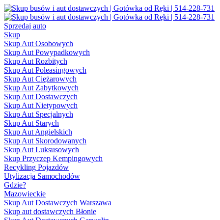
Sprzedaj auto
Skup
Skup Aut Osobowych
Skup Aut Powypadkowych
Skup Aut Rozbitych
Skup Aut Poleasingowych
Skup Aut Ciężarowych
Skup Aut Zabytkowych
Skup Aut Dostawczych
Skup Aut Nietypowych
Skup Aut Specjalnych
Skup Aut Starych
Skup Aut Angielskich
Skup Aut Skorodowanych
Skup Aut Luksusowych
Skup Przyczep Kempingowych
Recykling Pojazdów
Utylizacja Samochodów
Gdzie?
Mazowieckie
Skup Aut Dostawczych Warszawa
Skup aut dostawczych Błonie