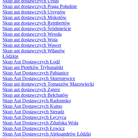
Skup aut dostawczych Ursus
Skup aut dostawczych Praga Południe
Skup aut dostawczych Ursynów
Skup aut dostawczych Mokotów
Skup aut dostawczych Rembertów
Skup aut dostawczych Śródmieście
Skup aut dostawczych Wesoła
Skup aut dostawczych Wola
Skup aut dostawczych Wawer
Skup aut dostawczych Wilanów
Łódzkie
Skup Aut Dostawczych Łodź
Skup aut Piotrków Trybunalski
Skup Aut Dostawczych Pabianice
Skup Aut Dostawczych Skierniewice
Skup aut dostawczych Tomaszów Mazowiecki
Skup aut dostawczych Zgierz
Skup aut dostawczych Bełchatów
Skup Aut Dostawczych Radomsko
Skup Aut Dostawczych Kutno
Skup Aut Dostawczych Sieradz
Skup Aut Dostawczych Łęczyca
Skup Aut Dostawczych Zduńska Wola
Skup Aut Dostawczych Łowicz
Skup Aut Dostawczych Aleksandrów Łódzki