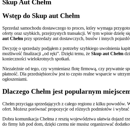
Skup Aut Chełm
Wstęp do Skup aut Chełm
Sprzedaż samochodu dostawczego to proces, który wymaga przygoto
oferty oraz szybkich, przejrzystych transakcji. W tym wpisie dzielę 
aut Chełm
przy sprzedaży aut dostawczych, busów i innych pojazd
Decyzję o sprzedaży podjąłem z potrzeby szybkiego uwolnienia kapi
możliwość finalizacji „od ręki”. Dzięki temu, że
Skup aut Chełm
dzi
konieczności wielokrotnych spotkań.
Niezależnie od tego, czy wymieniasz flotę firmową, czy prywatnie sp
płatność. Dla przedsiębiorców jest to często realne wsparcie w utrz
ogłoszeniami.
Dlaczego Chełm jest popularnym miejsce
Chełm przyciąga sprzedających z całego regionu z kilku powodów. W
ofert. Możesz porównać propozycje od różnych podmiotów i wybrać 
Dobra komunikacja Chełma z resztą województwa ułatwia dojazd rze
do firmy lub pod dom, dzięki czemu nie musisz organizować dodatkow