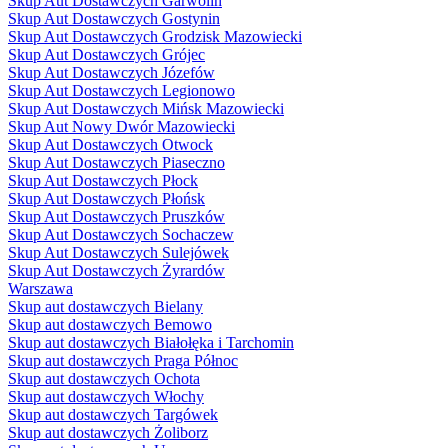
Skup Aut Dostawczych Garwolin
Skup Aut Dostawczych Gostynin
Skup Aut Dostawczych Grodzisk Mazowiecki
Skup Aut Dostawczych Grójec
Skup Aut Dostawczych Józefów
Skup Aut Dostawczych Legionowo
Skup Aut Dostawczych Mińsk Mazowiecki
Skup Aut Nowy Dwór Mazowiecki
Skup Aut Dostawczych Otwock
Skup Aut Dostawczych Piaseczno
Skup Aut Dostawczych Płock
Skup Aut Dostawczych Płońsk
Skup Aut Dostawczych Pruszków
Skup Aut Dostawczych Sochaczew
Skup Aut Dostawczych Sulejówek
Skup Aut Dostawczych Żyrardów
Warszawa
Skup aut dostawczych Bielany
Skup aut dostawczych Bemowo
Skup aut dostawczych Białołęka i Tarchomin
Skup aut dostawczych Praga Północ
Skup aut dostawczych Ochota
Skup aut dostawczych Włochy
Skup aut dostawczych Targówek
Skup aut dostawczych Żoliborz