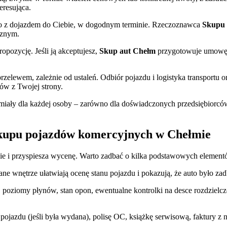
eresująca.
o z dojazdem do Ciebie, w dogodnym terminie. Rzeczoznawca
Skupu 
cznym.
ropozycję. Jeśli ją akceptujesz,
Skup aut Chełm
przygotowuje umowę,
zelewem, zależnie od ustaleń. Odbiór pojazdu i logistyka transportu 
w z Twojej strony.
umiały dla każdej osoby – zarówno dla doświadczonych przedsiębiorców,
skupu pojazdów komercyjnych w Chełmie
ie i przyspiesza wycenę. Warto zadbać o kilka podstawowych element
e wnętrze ułatwiają ocenę stanu pojazdu i pokazują, że auto było zad
, poziomy płynów, stan opon, ewentualne kontrolki na desce rozdziel
 pojazdu (jeśli była wydana), polisę OC, książkę serwisową, faktury 