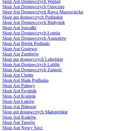
Skup Aut Dostawczych Wieluń
Skup Aut Dostawczych Opoczno
Skup Aut Dostawczych Rawa Mazowiecka
Skup aut dostawczych Podlaskie
Skup Aut Dostawczych Białystok
Skup Aut Suwałki
Skup Aut Dostawczych Łomża
Skup Aut Dostawczych Augustów
Skup Aut Bielsk Podlaski
Skup Aut Grajewo
Skup Aut Zambrów
Skup aut dostawczych Lubelskie
Skup Aut Dostawczych Lublin
Skup Aut Dostawczych Zamość
Skup Aut Chełm
Skup Aut Biała Podlaska
Skup Aut Puławy
Skup Aut Świdnik
Skup Aut Kraśnik
Skup Aut Łuków
Skup Aut Biłgoraj
Skup aut dostawczych Małopolskie
Skup Aut Kraków
Skup Aut Tarnów
Skup Aut Nowy Sącz