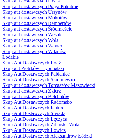
Skup aut dostawczych Ursus
Skup aut dostawczych Praga Południe
Skup aut dostawczych Ursynów
Skup aut dostawczych Mokotów
Skup aut dostawczych Rembertów
Skup aut dostawczych Śródmieście
Skup aut dostawczych Wesoła
Skup aut dostawczych Wola
Skup aut dostawczych Wawer
Skup aut dostawczych Wilanów
Łódzkie
Skup Aut Dostawczych Łodź
Skup aut Piotrków Trybunalski
Skup Aut Dostawczych Pabianice
Skup Aut Dostawczych Skierniewice
Skup aut dostawczych Tomaszów Mazowiecki
Skup aut dostawczych Zgierz
Skup aut dostawczych Bełchatów
Skup Aut Dostawczych Radomsko
Skup Aut Dostawczych Kutno
Skup Aut Dostawczych Sieradz
Skup Aut Dostawczych Łęczyca
Skup Aut Dostawczych Zduńska Wola
Skup Aut Dostawczych Łowicz
Skup Aut Dostawczych Aleksandrów Łódzki