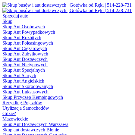
Sprzedaj auto
Skup
Skup Aut Osobowych
Skup Aut Powypadkowych
Skup Aut Rozbitych
Skup Aut Poleasingowych
Skup Aut Ciężarowych
Skup Aut Zabytkowych
Skup Aut Dostawczych
Skup Aut Nietypowych
Skup Aut Specjalnych
Skup Aut Starych
Skup Aut Angielskich
Skup Aut Skorodowanych
Skup Aut Luksusowych
Skup Przyczep Kempingowych
Recykling Pojazdów
Utylizacja Samochodów
Gdzie?
Mazowieckie
Skup Aut Dostawczych Warszawa
Skup aut dostawczych Błonie