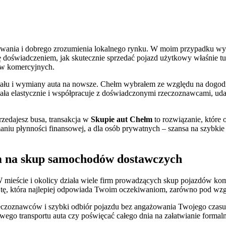
wania i dobrego zrozumienia lokalnego rynku. W moim przypadku wy
się doświadczeniem, jak skutecznie sprzedać pojazd użytkowy właśnie tu
ów komercyjnych.
tału i wymiany auta na nowsze. Chełm wybrałem ze względu na dogodn
ała elastycznie i współpracuje z doświadczonymi rzeczoznawcami, udał
rzedajesz busa, transakcja w
Skupie aut Chełm
to rozwiązanie, które 
ymaniu płynności finansowej, a dla osób prywatnych – szansa na szybk
m na skup samochodów dostawczych
 mieście i okolicy działa wiele firm prowadzących skup pojazdów kom
tę, która najlepiej odpowiada Twoim oczekiwaniom, zarówno pod wzgl
czoznawców i szybki odbiór pojazdu bez angażowania Twojego czasu.
ego transportu auta czy poświęcać całego dnia na załatwianie formaln