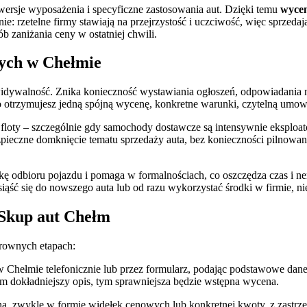
 wersje wyposażenia i specyficzne zastosowania aut. Dzięki temu
wycen
ie: rzetelne firmy stawiają na przejrzystość i uczciwość, więc sprzed
 zaniżania ceny w ostatniej chwili.
zych w Chełmie
dywalność. Znika konieczność wystawiania ogłoszeń, odpowiadania na
 otrzymujesz jedną spójną wycenę, konkretne warunki, czytelną umow
floty – szczególnie gdy samochody dostawcze są intensywnie eksploato
pieczne domknięcie tematu sprzedaży auta, bez konieczności pilnowan
kę odbioru pojazdu i pomaga w formalnościach, co oszczędza czas i ne
esiąść się do nowszego auta lub od razu wykorzystać środki w firmie, ni
 Skup aut Chełm
larownych etapach:
w Chełmie telefonicznie lub przez formularz, podając podstawowe dane 
 Im dokładniejszy opis, tym sprawniejsza będzie wstępna wycena.
 zwykle w formie widełek cenowych lub konkretnej kwoty, z zastrzeże