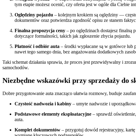
tym etapie możesz ocenić, czy oferta jest w ogóle dla Ciebie int
Oględziny pojazdu
– kolejnym krokiem są oględziny — częst
dokumentów oraz potwierdza zgodność opisu ze stanem fakty
Finalna propozycja ceny
– po oględzinach dostajesz finalną p
dotyczące formalności, takich jak zgłoszenie zbycia pojazdu.
Płatność i odbiór auta
– środki wypłacane są w gotówce lub pr
nawet tego samego dnia, bez angażowania dodatkowych zasobó
Taki schemat działania sprawia, że proces jest przewidywalny i zroz
samochodów.
Niezbędne wskazówki przy sprzedaży do 
Dobre przygotowanie auta znacząco ułatwia rozmowy, buduje zaufan
Czystość nadwozia i kabiny
– umyte nadwozie i uporządkowan
Podstawowe elementy eksploatacyjne
– sprawdź oświetlenie
auta.
Komplet dokumentów
– przygotuj dowód rejestracyjny, kartę
wymianę kluczowych podzespołów.