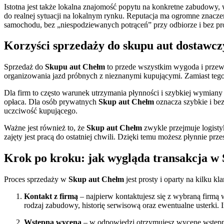
Istotna jest także lokalna znajomość popytu na konkretne zabudowy,
do realnej sytuacji na lokalnym rynku. Reputacja ma ogromne znaczen
samochodu, bez „niespodziewanych potrąceń” przy odbiorze i bez prób
Korzyści sprzedaży do skupu aut dostawc
Sprzedaż do
Skupu aut Chełm
to przede wszystkim wygoda i przewi
organizowania jazd próbnych z nieznanymi kupującymi. Zamiast tego
Dla firm to często warunek utrzymania płynności i szybkiej wymiany 
opłaca. Dla osób prywatnych
Skup aut Chełm
oznacza szybkie i bez
uczciwość kupującego.
Ważne jest również to, że
Skup aut Chełm
zwykle przejmuje logisty
zajęty jest pracą do ostatniej chwili. Dzięki temu możesz płynnie prz
Krok po kroku: jak wygląda transakcja w
Proces sprzedaży w
Skup aut Chełm
jest prosty i oparty na kilku k
Kontakt z firmą
– najpierw kontaktujesz się z wybraną firmą 
rodzaj zabudowy, historię serwisową oraz ewentualne usterki.
Wstępna wycena
– w odpowiedzi otrzymujesz wycenę wstępną,