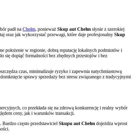
bór padł na
Chełm
, ponieważ
Skup aut Chełm
słynie z szerokiej
taj oraz jak wykorzystać przewagi, które daje profesjonalny
Skup
e położenie w regionie, dobrą reputację lokalnych podmiotów i
o się dopiąć formalności bez zbędnych przestojów i bez
oszczędza czas, minimalizuje ryzyko i zapewnia natychmiastową
ie domknięcie sprawy sprzedaży bez stresu związanego z tradycyjnymi
ercyjnych, co przekłada się na zdrową konkurencję i realny wybór
ędem ceny, jak i warunków transakcji.
 Bardzo często przedstawiciel
Skupu aut Chełm
dojeżdża wprost
ości.