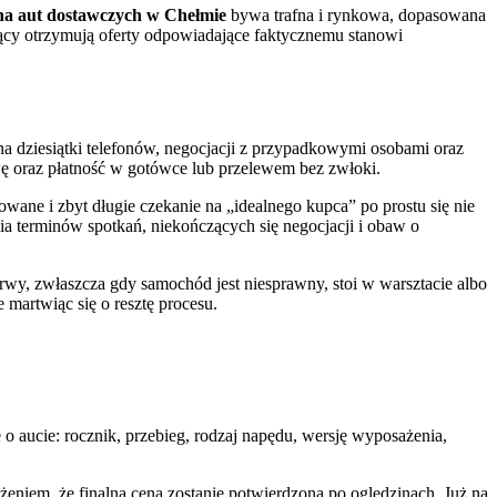
a aut dostawczych w Chełmie
bywa trafna i rynkowa, dopasowana
ający otrzymują oferty odpowiadające faktycznemu stanowi
 dziesiątki telefonów, negocjacji z przypadkowymi osobami oraz
ę oraz płatność w gotówce lub przelewem bez zwłoki.
wane i zbyt długie czekanie na „idealnego kupca” po prostu się nie
ia terminów spotkań, niekończących się negocjacji i obaw o
rwy, zwłaszcza gdy samochód jest niesprawny, stoi w warsztacie albo
e martwiąc się o resztę procesu.
o aucie: rocznik, przebieg, rodzaj napędu, wersję wyposażenia,
niem, że finalna cena zostanie potwierdzona po oględzinach. Już na