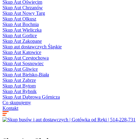
Skup Aut Oświęcim
Skup Aut Chrzanów
Skup Aut Nowy Targ
Skup Aut Olkusz
Skup Aut Bochnia
Skup Aut Wieliczka
Skup Aut Gorlice
Skup Aut Zakopane
Skup aut dostawczych Śląskie
Skup Aut Katowice
Skup Aut Częstochowa
Skup Aut Sosnowiec
Skup Aut Gliwice
Skup Aut Bielsko-Biała
Skup Aut Zabrze
Skup Aut Bytom
Skup Aut Rybnik
Skup Aut Dąbrowa Górnicza
Co skupujemy
Kontakt