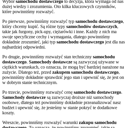
Wybór
samochodu dostawczego
to decyzja, która wymaga od nas
dużej wiedzy i zrozumienia. Oto kilka kluczowych czynników,
które powinniśmy rozważyć.
Po pierwsze, powinniśmy rozważyć typ
samochodu dostawczego
,
który chcemy kupić. Są różne typy
samochodów dostawczych
,
takie jak furgony, pick-upy, ciężarówki i inne. Każdy z nich ma
swoje specyficzne cechy i wymagania, dlatego powinniśmy
dokładnie zrozumieć, jaki typ
samochodu dostawczego
jest dla nas
najbardziej odpowiedni.
Po drugie, powinniśmy rozważyć stan techniczny
samochodu
dostawczego
.
Samochody dostawcze
są zazwyczaj używane w
ciężkich warunkach, co oznacza, że mogą być bardziej narażone na
zużycie. Dlatego też, przed
zakupem samochodu dostawczego
,
powinniśmy dokładnie sprawdzić jego stan i upewnić się, że jest on
w dobrym stanie technicznym.
Po trzecie, powinniśmy rozważyć cenę
samochodu dostawczego
.
Samochody dostawcze
są zazwyczaj droższe niż samochody
osobowe, dlatego też powinniśmy dokładnie przeanalizować nasz
budżet i upewnić się, że jesteśmy w stanie pokryć te dodatkowe
koszty.
Wreszcie, powinniśmy rozważyć warunki
zakupu samochodu
dostawczego
. To oznacza, że powinniśmy zrozumieć, jakie są