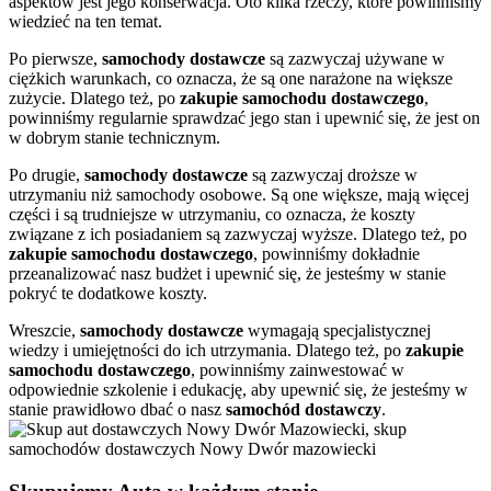
aspektów jest jego konserwacja. Oto kilka rzeczy, które powinniśmy
wiedzieć na ten temat.
Po pierwsze,
samochody dostawcze
są zazwyczaj używane w
ciężkich warunkach, co oznacza, że są one narażone na większe
zużycie. Dlatego też, po
zakupie samochodu dostawczego
,
powinniśmy regularnie sprawdzać jego stan i upewnić się, że jest on
w dobrym stanie technicznym.
Po drugie,
samochody dostawcze
są zazwyczaj droższe w
utrzymaniu niż samochody osobowe. Są one większe, mają więcej
części i są trudniejsze w utrzymaniu, co oznacza, że koszty
związane z ich posiadaniem są zazwyczaj wyższe. Dlatego też, po
zakupie samochodu dostawczego
, powinniśmy dokładnie
przeanalizować nasz budżet i upewnić się, że jesteśmy w stanie
pokryć te dodatkowe koszty.
Wreszcie,
samochody dostawcze
wymagają specjalistycznej
wiedzy i umiejętności do ich utrzymania. Dlatego też, po
zakupie
samochodu dostawczego
, powinniśmy zainwestować w
odpowiednie szkolenie i edukację, aby upewnić się, że jesteśmy w
stanie prawidłowo dbać o nasz
samochód dostawczy
.