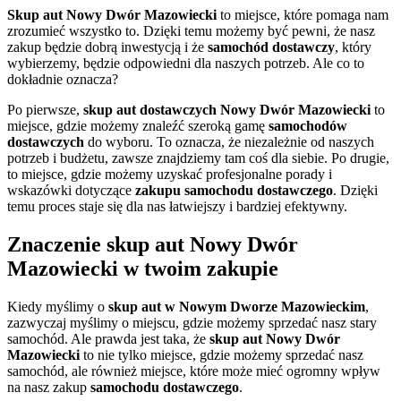
Skup aut
Nowy Dwór Mazowiecki
to miejsce, które pomaga nam
zrozumieć wszystko to. Dzięki temu możemy być pewni, że nasz
zakup będzie dobrą inwestycją i że
samochód dostawczy
, który
wybierzemy, będzie odpowiedni dla naszych potrzeb. Ale co to
dokładnie oznacza?
Po pierwsze,
skup aut dostawczych
Nowy Dwór Mazowiecki
to
miejsce, gdzie możemy znaleźć szeroką gamę
samochodów
dostawczych
do wyboru. To oznacza, że niezależnie od naszych
potrzeb i budżetu, zawsze znajdziemy tam coś dla siebie. Po drugie,
to miejsce, gdzie możemy uzyskać profesjonalne porady i
wskazówki dotyczące
zakupu samochodu dostawczego
. Dzięki
temu proces staje się dla nas łatwiejszy i bardziej efektywny.
Znaczenie skup aut Nowy Dwór
Mazowiecki
w twoim zakupie
Kiedy myślimy o
skup aut w Nowym Dworze Mazowieckim
,
zazwyczaj myślimy o miejscu, gdzie możemy sprzedać nasz stary
samochód. Ale prawda jest taka, że
skup aut Nowy Dwór
Mazowiecki
to nie tylko miejsce, gdzie możemy sprzedać nasz
samochód, ale również miejsce, które może mieć ogromny wpływ
na nasz zakup
samochodu dostawczego
.