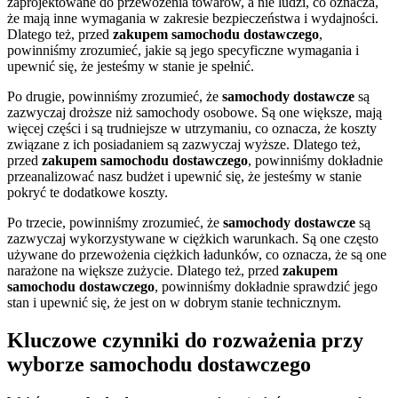
zaprojektowane do przewożenia towarów, a nie ludzi, co oznacza,
że mają inne wymagania w zakresie bezpieczeństwa i wydajności.
Dlatego też, przed
zakupem samochodu dostawczego
,
powinniśmy zrozumieć, jakie są jego specyficzne wymagania i
upewnić się, że jesteśmy w stanie je spełnić.
Po drugie, powinniśmy zrozumieć, że
samochody dostawcze
są
zazwyczaj droższe niż samochody osobowe. Są one większe, mają
więcej części i są trudniejsze w utrzymaniu, co oznacza, że koszty
związane z ich posiadaniem są zazwyczaj wyższe. Dlatego też,
przed
zakupem samochodu dostawczego
, powinniśmy dokładnie
przeanalizować nasz budżet i upewnić się, że jesteśmy w stanie
pokryć te dodatkowe koszty.
Po trzecie, powinniśmy zrozumieć, że
samochody dostawcze
są
zazwyczaj wykorzystywane w ciężkich warunkach. Są one często
używane do przewożenia ciężkich ładunków, co oznacza, że są one
narażone na większe zużycie. Dlatego też, przed
zakupem
samochodu dostawczego
, powinniśmy dokładnie sprawdzić jego
stan i upewnić się, że jest on w dobrym stanie technicznym.
Kluczowe czynniki do rozważenia przy
wyborze samochodu dostawczego