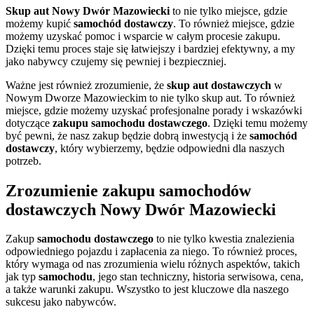
Skup aut
Nowy Dwór Mazowiecki
to nie tylko miejsce, gdzie
możemy kupić
samochód dostawczy
. To również miejsce, gdzie
możemy uzyskać pomoc i wsparcie w całym procesie zakupu.
Dzięki temu proces staje się łatwiejszy i bardziej efektywny, a my
jako nabywcy czujemy się pewniej i bezpieczniej.
Ważne jest również zrozumienie, że
skup aut dostawczych
w
Nowym Dworze Mazowieckim to nie tylko skup aut. To również
miejsce, gdzie możemy uzyskać profesjonalne porady i wskazówki
dotyczące
zakupu samochodu dostawczego
. Dzięki temu możemy
być pewni, że nasz zakup będzie dobrą inwestycją i że
samochód
dostawczy
, który wybierzemy, będzie odpowiedni dla naszych
potrzeb.
Zrozumienie zakupu samochodów
dostawczych Nowy Dwór Mazowiecki
Zakup
samochodu dostawczego
to nie tylko kwestia znalezienia
odpowiedniego pojazdu i zapłacenia za niego. To również proces,
który wymaga od nas zrozumienia wielu różnych aspektów, takich
jak typ
samochodu
, jego stan techniczny, historia serwisowa, cena,
a także warunki zakupu. Wszystko to jest kluczowe dla naszego
sukcesu jako nabywców.