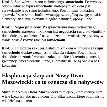
Krok 3: Sprawdzenie stanu technicznego
samochodu
. Po wyborze
odpowiedniego typu
samochodu
, następnym krokiem jest
sprawdzenie jego stanu technicznego. Powinniśmy dokładnie
sprawdzić stan
samochodu
, zwracając szczególną uwagę na takie
elementy jak silnik, skrzynia biegów, hamulce, opony i inne.
Krok 4:
Negocjacja ceny
. Po sprawdzeniu stanu technicznego
samochodu
, następnym krokiem jest
negocjacja ceny
. Powinniśmy
dokładnie przeanalizować nasz budżet i upewnić się, że jesteśmy w
stanie pokryć koszty
zakupu samochodu
.
Krok 5: Finalizacja
zakupu
. Ostatnim krokiem w procesie
zakupu
samochodu dostawczego
jest finalizacja zakupu. Powinniśmy
dokładnie zrozumieć warunki
zakupu
, takie jak termin płatności,
gwarancja, ubezpieczenie i inne, i upewnić się, że są one dla nas
korzystne.
Eksploracja skup aut Nowy Dwór
Mazowiecki: co to oznacza dla nabywców
Skup aut Nowy Dwór Mazowiecki
to miejsce, które oferuje nam
wiele korzyści jako nabywcom. Oto kilka rzeczy, które powinniśmy
wiedzieć na ten temat.