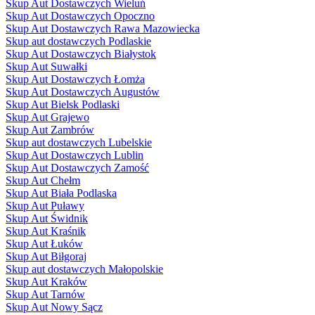
Skup Aut Dostawczych Wieluń
Skup Aut Dostawczych Opoczno
Skup Aut Dostawczych Rawa Mazowiecka
Skup aut dostawczych Podlaskie
Skup Aut Dostawczych Białystok
Skup Aut Suwałki
Skup Aut Dostawczych Łomża
Skup Aut Dostawczych Augustów
Skup Aut Bielsk Podlaski
Skup Aut Grajewo
Skup Aut Zambrów
Skup aut dostawczych Lubelskie
Skup Aut Dostawczych Lublin
Skup Aut Dostawczych Zamość
Skup Aut Chełm
Skup Aut Biała Podlaska
Skup Aut Puławy
Skup Aut Świdnik
Skup Aut Kraśnik
Skup Aut Łuków
Skup Aut Biłgoraj
Skup aut dostawczych Małopolskie
Skup Aut Kraków
Skup Aut Tarnów
Skup Aut Nowy Sącz