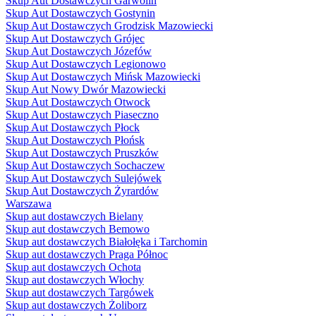
Skup Aut Dostawczych Garwolin
Skup Aut Dostawczych Gostynin
Skup Aut Dostawczych Grodzisk Mazowiecki
Skup Aut Dostawczych Grójec
Skup Aut Dostawczych Józefów
Skup Aut Dostawczych Legionowo
Skup Aut Dostawczych Mińsk Mazowiecki
Skup Aut Nowy Dwór Mazowiecki
Skup Aut Dostawczych Otwock
Skup Aut Dostawczych Piaseczno
Skup Aut Dostawczych Płock
Skup Aut Dostawczych Płońsk
Skup Aut Dostawczych Pruszków
Skup Aut Dostawczych Sochaczew
Skup Aut Dostawczych Sulejówek
Skup Aut Dostawczych Żyrardów
Warszawa
Skup aut dostawczych Bielany
Skup aut dostawczych Bemowo
Skup aut dostawczych Białołęka i Tarchomin
Skup aut dostawczych Praga Północ
Skup aut dostawczych Ochota
Skup aut dostawczych Włochy
Skup aut dostawczych Targówek
Skup aut dostawczych Żoliborz