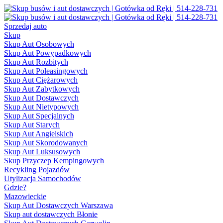
Sprzedaj auto
Skup
Skup Aut Osobowych
Skup Aut Powypadkowych
Skup Aut Rozbitych
Skup Aut Poleasingowych
Skup Aut Ciężarowych
Skup Aut Zabytkowych
Skup Aut Dostawczych
Skup Aut Nietypowych
Skup Aut Specjalnych
Skup Aut Starych
Skup Aut Angielskich
Skup Aut Skorodowanych
Skup Aut Luksusowych
Skup Przyczep Kempingowych
Recykling Pojazdów
Utylizacja Samochodów
Gdzie?
Mazowieckie
Skup Aut Dostawczych Warszawa
Skup aut dostawczych Błonie