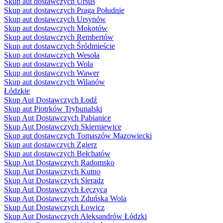
Skup aut dostawczych Ursus
Skup aut dostawczych Praga Południe
Skup aut dostawczych Ursynów
Skup aut dostawczych Mokotów
Skup aut dostawczych Rembertów
Skup aut dostawczych Śródmieście
Skup aut dostawczych Wesoła
Skup aut dostawczych Wola
Skup aut dostawczych Wawer
Skup aut dostawczych Wilanów
Łódzkie
Skup Aut Dostawczych Łodź
Skup aut Piotrków Trybunalski
Skup Aut Dostawczych Pabianice
Skup Aut Dostawczych Skierniewice
Skup aut dostawczych Tomaszów Mazowiecki
Skup aut dostawczych Zgierz
Skup aut dostawczych Bełchatów
Skup Aut Dostawczych Radomsko
Skup Aut Dostawczych Kutno
Skup Aut Dostawczych Sieradz
Skup Aut Dostawczych Łęczyca
Skup Aut Dostawczych Zduńska Wola
Skup Aut Dostawczych Łowicz
Skup Aut Dostawczych Aleksandrów Łódzki