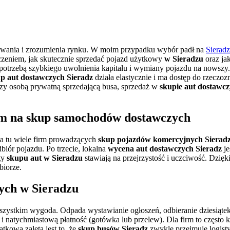
owania i zrozumienia rynku. W moim przypadku wybór padł na
Sieradz
adczeniem, jak skutecznie sprzedać pojazd użytkowy
w Sieradzu
oraz ja
potrzebą szybkiego uwolnienia kapitału i wymiany pojazdu na nowszy
p aut dostawczych Sieradz
działa elastycznie i ma dostęp do rzeczo
 czy osobą prywatną sprzedającą busa, sprzedaż w
skupie aut dostawcz
em na
skup samochodów dostawczych
ała tu wiele firm prowadzących
skup pojazdów komercyjnych Sierad
biór pojazdu. Po trzecie, lokalna
wycena aut dostawczych Sieradz
je
ty
skupu aut w Sieradzu
stawiają na przejrzystość i uczciwość. Dzięk
biorze.
ych w Sieradzu
szystkim wygoda. Odpada wystawianie ogłoszeń, odbieranie dziesiątek
i natychmiastową płatność (gotówka lub przelew). Dla firm to często k
kową zaletą jest to, że
skup busów Sieradz
zwykle przejmuje logisty