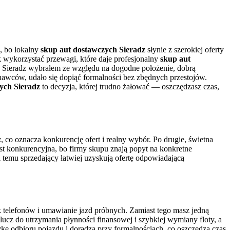
, bo lokalny
skup aut dostawczych Sieradz
słynie z szerokiej oferty
k wykorzystać przewagi, które daje profesjonalny
skup aut
. Sieradz wybrałem ze względu na dogodne położenie, dobrą
znawców, udało się dopiąć formalności bez zbędnych przestojów.
ych Sieradz
to decyzja, której trudno żałować — oszczędzasz czas,
z
, co oznacza konkurencję ofert i realny wybór. Po drugie, świetna
st konkurencyjna, bo firmy skupu znają popyt na konkretne
i temu sprzedający łatwiej uzyskują ofertę odpowiadającą
 telefonów i umawianie jazd próbnych. Zamiast tego masz jedną
lucz do utrzymania płynności finansowej i szybkiej wymiany floty, a
kę odbioru pojazdu i doradza przy formalnościach, co oszczędza czas