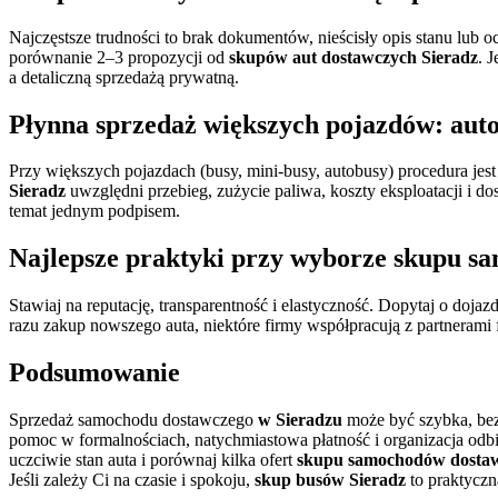
Najczęstsze trudności to brak dokumentów, nieścisły opis stanu lub 
porównanie 2–3 propozycji od
skupów aut dostawczych Sieradz
. 
a detaliczną sprzedażą prywatną.
Płynna sprzedaż większych pojazdów: auto
Przy większych pojazdach (busy, mini-busy, autobusy) procedura je
Sieradz
uwzględni przebieg, zużycie paliwa, koszty eksploatacji i do
temat jednym podpisem.
Najlepsze praktyki przy wyborze
skupu sa
Stawiaj na reputację, transparentność i elastyczność. Dopytaj o dojazd
razu zakup nowszego auta, niektóre firmy współpracują z partneram
Podsumowanie
Sprzedaż samochodu dostawczego
w Sieradzu
może być szybka, bez
pomoc w formalnościach, natychmiastowa płatność i organizacja odbi
uczciwie stan auta i porównaj kilka ofert
skupu samochodów dostaw
Jeśli zależy Ci na czasie i spokoju,
skup busów Sieradz
to praktyczna