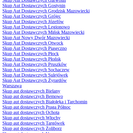
Skup Aut Dostawczych Garwolin
Skup Aut Dostawczych Gostynin
Skup Aut Dostawczych Grodzisk Mazowiecki
Skup Aut Dostawczych Grójec
Skup Aut Dostawczych Józefów
Skup Aut Dostawczych Legionowo
Skup Aut Dostawczych Mińsk Mazowiecki
Skup Aut Nowy Dwór Mazowiecki
Skup Aut Dostawczych Otwock
Skup Aut Dostawczych Piaseczno
Skup Aut Dostawczych Płock
Skup Aut Dostawczych Płońsk
Skup Aut Dostawczych Pruszków
Skup Aut Dostawczych Sochaczew
Skup Aut Dostawczych Sulejówek
Skup Aut Dostawczych Żyrardów
Warszawa
Skup aut dostawczych Bielany
Skup aut dostawczych Bemowo
Skup aut dostawczych Białołęka i Tarchomin
Skup aut dostawczych Praga Północ
Skup aut dostawczych Ochota
Skup aut dostawczych Włochy
Skup aut dostawczych Targówek
Skup aut dostawczych Żoliborz