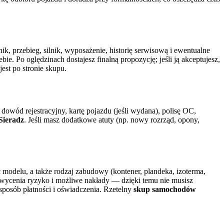
ik, przebieg, silnik, wyposażenie, historię serwisową i ewentualne
e. Po oględzinach dostajesz finalną propozycję; jeśli ją akceptujesz,
st po stronie skupu.
owód rejestracyjny, kartę pojazdu (jeśli wydana), polisę OC,
Sieradz
. Jeśli masz dodatkowe atuty (np. nowy rozrząd, opony,
 modelu, a także rodzaj zabudowy (kontener, plandeka, izoterma,
wycenia ryzyko i możliwe nakłady — dzięki temu nie musisz
posób płatności i oświadczenia. Rzetelny
skup samochodów