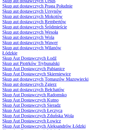
Skup aut dostawczych Ursus
Skup aut dostawczych Praga Południe
Skup aut dostawczych Ursynów
Skup aut dostawczych Mokotów
Skup aut dostawczych Rembertów
Skup aut dostawczych Śródmieście
Skup aut dostawczych Wesoła
Skup aut dostawczych Wola
Skup aut dostawczych Wawer
Skup aut dostawczych Wilanów
Łódzkie
Skup Aut Dostawczych Łodź
Skup aut Piotrków Trybunalski
Skup Aut Dostawczych Pabianice
Skup Aut Dostawczych Skierniewice
Skup aut dostawczych Tomaszów Mazowiecki
Skup aut dostawczych Zgierz
Skup aut dostawczych Bełchatów
Skup Aut Dostawczych Radomsko
Skup Aut Dostawczych Kutno
Skup Aut Dostawczych Sieradz
Skup Aut Dostawczych Łęczyca
Skup Aut Dostawczych Zduńska Wola
Skup Aut Dostawczych Łowicz
Skup Aut Dostawczych Aleksandrów Łódzki