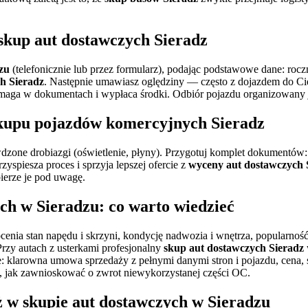
skup aut dostawczych Sieradz
zu
(telefonicznie lub przez formularz), podając podstawowe dane: roczn
h Sieradz
. Następnie umawiasz oględziny — często z dojazdem do Ciebi
ga w dokumentach i wypłaca środki. Odbiór pojazdu organizowany je
kupu pojazdów komercyjnych Sieradz
one drobiazgi (oświetlenie, płyny). Przygotuj komplet dokumentów: d
zyspiesza proces i sprzyja lepszej ofercie z
wyceny aut dostawczych 
ierze je pod uwagę.
h w Sieradzu: co warto wiedzieć
cenia stan napędu i skrzyni, kondycję nadwozia i wnętrza, popularność
rzy autach z usterkami profesjonalny
skup aut dostawczych Sieradz
 klarowna umowa sprzedaży z pełnymi danymi stron i pojazdu, cena, s
, jak zawnioskować o zwrot niewykorzystanej części OC.
ż w
skupie aut dostawczych w Sieradzu