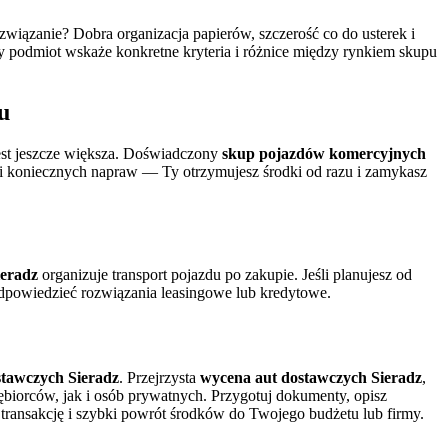
związanie? Dobra organizacja papierów, szczerość co do usterek i
y podmiot wskaże konkretne kryteria i różnice między rynkiem skupu
u
est jeszcze większa. Doświadczony
skup pojazdów komercyjnych
ży i koniecznych napraw — Ty otrzymujesz środki od razu i zamykasz
ieradz
organizuje transport pojazdu po zakupie. Jeśli planujesz od
powiedzieć rozwiązania leasingowe lub kredytowe.
stawczych Sieradz
. Przejrzysta
wycena aut dostawczych Sieradz
,
ębiorców, jak i osób prywatnych. Przygotuj dokumenty, opisz
ransakcję i szybki powrót środków do Twojego budżetu lub firmy.