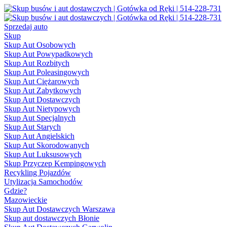
Sprzedaj auto
Skup
Skup Aut Osobowych
Skup Aut Powypadkowych
Skup Aut Rozbitych
Skup Aut Poleasingowych
Skup Aut Ciężarowych
Skup Aut Zabytkowych
Skup Aut Dostawczych
Skup Aut Nietypowych
Skup Aut Specjalnych
Skup Aut Starych
Skup Aut Angielskich
Skup Aut Skorodowanych
Skup Aut Luksusowych
Skup Przyczep Kempingowych
Recykling Pojazdów
Utylizacja Samochodów
Gdzie?
Mazowieckie
Skup Aut Dostawczych Warszawa
Skup aut dostawczych Błonie