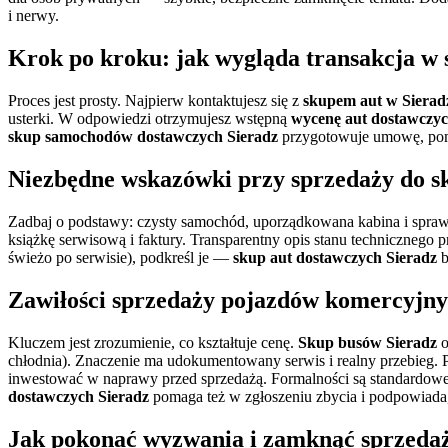
i nerwy.
Krok po kroku: jak wygląda transakcja w
Proces jest prosty. Najpierw kontaktujesz się z
skupem aut w Sierad
usterki. W odpowiedzi otrzymujesz wstępną
wycenę aut dostawczyc
skup samochodów dostawczych Sieradz
przygotowuje umowę, poma
Niezbędne wskazówki przy sprzedaży do
s
Zadbaj o podstawy: czysty samochód, uporządkowana kabina i sprawdz
książkę serwisową i faktury. Transparentny opis stanu technicznego pr
świeżo po serwisie), podkreśl je —
skup aut dostawczych Sieradz
b
Zawiłości sprzedaży pojazdów komercyjnyc
Kluczem jest zrozumienie, co kształtuje cenę.
Skup busów Sieradz
o
chłodnia). Znaczenie ma udokumentowany serwis i realny przebieg. P
inwestować w naprawy przed sprzedażą. Formalności są standardowe:
dostawczych Sieradz
pomaga też w zgłoszeniu zbycia i podpowiada
Jak pokonać wyzwania i zamknąć sprzeda