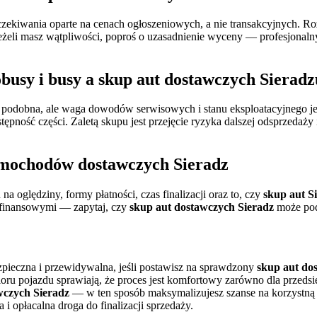
oczekiwania oparte na cenach ogłoszeniowych, a nie transakcyjnych. Ro
Jeżeli masz wątpliwości, poproś o uzasadnienie wyceny — profesjonaln
busy i busy a
skup aut dostawczych Sieradz
st podobna, ale waga dowodów serwisowych i stanu eksploatacyjnego j
stępność części. Zaletą skupu jest przejęcie ryzyka dalszej odsprzeda
mochodów dostawczych Sieradz
 na oględziny, formy płatności, czas finalizacji oraz to, czy
skup aut S
i finansowymi — zapytaj, czy
skup aut dostawczych Sieradz
może pod
pieczna i przewidywalna, jeśli postawisz na sprawdzony
skup aut do
oru pojazdu sprawiają, że proces jest komfortowy zarówno dla przedsi
czych Sieradz
— w ten sposób maksymalizujesz szanse na korzystną t
 i opłacalna droga do finalizacji sprzedaży.