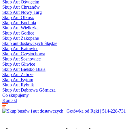
Skup Aut Oświęcim
Skup Aut Chrzanów
Skup Aut Nowy Targ
Skup Aut Olkusz
Skup Aut Bochnia
Skup Aut Wieliczka
Skup Aut Gorlice
Skup Aut Zakopane
Skup aut dostawczych Śląskie
Skup Aut Katowice
Skup Aut Częstochowa
Skup Aut Sosnowiec
Skup Aut Gliwice
Skup Aut Bielsko-Biała
Skup Aut Zabrze
Skup Aut Bytom
Skup Aut Rybnik
Skup Aut Dąbrowa Górnicza
Co skupujemy
Kontakt