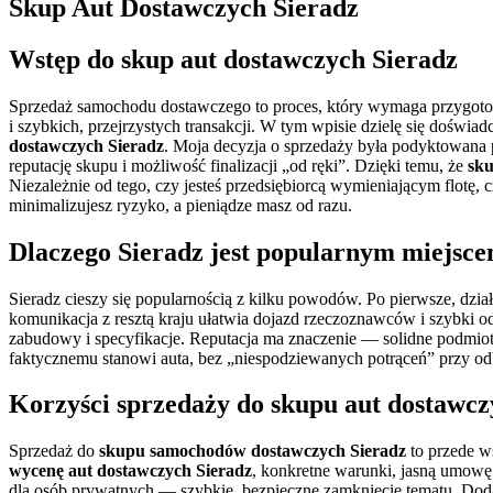
Skup Aut Dostawczych Sieradz
Wstęp do
skup aut dostawczych Sieradz
Sprzedaż samochodu dostawczego to proces, który wymaga przygot
i szybkich, przejrzystych transakcji. W tym wpisie dzielę się doświ
dostawczych Sieradz
. Moja decyzja o sprzedaży była podyktowana 
reputację skupu i możliwość finalizacji „od ręki”. Dzięki temu, że
sku
Niezależnie od tego, czy jesteś przedsiębiorcą wymieniającym flotę,
minimalizujesz ryzyko, a pieniądze masz od razu.
Dlaczego Sieradz jest popularnym miejsc
Sieradz cieszy się popularnością z kilku powodów. Po pierwsze, dzi
komunikacja z resztą kraju ułatwia dojazd rzeczoznawców i szybki od
zabudowy i specyfikacje. Reputacja ma znaczenie — solidne podmio
faktycznemu stanowi auta, bez „niespodziewanych potrąceń” przy od
Korzyści sprzedaży do
skupu aut dostawcz
Sprzedaż do
skupu samochodów dostawczych Sieradz
to przede w
wycenę aut dostawczych Sieradz
, konkretne warunki, jasną umowę 
dla osób prywatnych — szybkie, bezpieczne zamknięcie tematu. Dodat