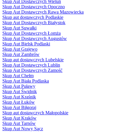
Skup Aut Dostawczych Wieluń
Skup Aut Dostawczych Opoczno
Skup Aut Dostawczych Rawa Mazowiecka
Skup aut dostawczych Podlaskie
Skup Aut Dostawczych Białystok
Skup Aut Suwałki
Skup Aut Dostawczych Łomża
Skup Aut Dostawczych Augustów
Skup Aut Bielsk Podlaski
Skup Aut Grajewo
Skup Aut Zambrów
Skup aut dostawczych Lubelskie
Skup Aut Dostawczych Lublin
Skup Aut Dostawczych Zamość
Skup Aut Chełm
Skup Aut Biała Podlaska
Skup Aut Puławy
Skup Aut Świdnik
Skup Aut Kraśnik
Skup Aut Łuków
Skup Aut Biłgoraj
Skup aut dostawczych Małopolskie
Skup Aut Kraków
Skup Aut Tarnów
Skup Aut Nowy Sącz