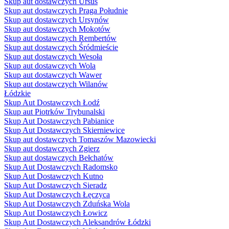
Skup aut dostawczych Ursus
Skup aut dostawczych Praga Południe
Skup aut dostawczych Ursynów
Skup aut dostawczych Mokotów
Skup aut dostawczych Rembertów
Skup aut dostawczych Śródmieście
Skup aut dostawczych Wesoła
Skup aut dostawczych Wola
Skup aut dostawczych Wawer
Skup aut dostawczych Wilanów
Łódzkie
Skup Aut Dostawczych Łodź
Skup aut Piotrków Trybunalski
Skup Aut Dostawczych Pabianice
Skup Aut Dostawczych Skierniewice
Skup aut dostawczych Tomaszów Mazowiecki
Skup aut dostawczych Zgierz
Skup aut dostawczych Bełchatów
Skup Aut Dostawczych Radomsko
Skup Aut Dostawczych Kutno
Skup Aut Dostawczych Sieradz
Skup Aut Dostawczych Łęczyca
Skup Aut Dostawczych Zduńska Wola
Skup Aut Dostawczych Łowicz
Skup Aut Dostawczych Aleksandrów Łódzki