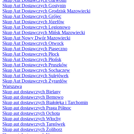
Skup Aut Dostawczych Garwolin
Skup Aut Dostawczych Gostynin
Skup Aut Dostawczych Grodzisk Mazowiecki
Skup Aut Dostawczych Grójec
Skup Aut Dostawczych Józefów
Skup Aut Dostawczych Legionowo
Skup Aut Dostawczych Mińsk Mazowiecki
Skup Aut Nowy Dwór Mazowiecki
Skup Aut Dostawczych Otwock
Skup Aut Dostawczych Piaseczno
Skup Aut Dostawczych Płock
Skup Aut Dostawczych Płońsk
Skup Aut Dostawczych Pruszków
Skup Aut Dostawczych Sochaczew
Skup Aut Dostawczych Sulejówek
Skup Aut Dostawczych Żyrardów
Warszawa
Skup aut dostawczych Bielany
Skup aut dostawczych Bemowo
Skup aut dostawczych Białołęka i Tarchomin
Skup aut dostawczych Praga Północ
Skup aut dostawczych Ochota
Skup aut dostawczych Włochy
Skup aut dostawczych Targówek
Skup aut dostawczych Żoliborz