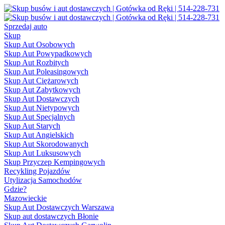
Sprzedaj auto
Skup
Skup Aut Osobowych
Skup Aut Powypadkowych
Skup Aut Rozbitych
Skup Aut Poleasingowych
Skup Aut Ciężarowych
Skup Aut Zabytkowych
Skup Aut Dostawczych
Skup Aut Nietypowych
Skup Aut Specjalnych
Skup Aut Starych
Skup Aut Angielskich
Skup Aut Skorodowanych
Skup Aut Luksusowych
Skup Przyczep Kempingowych
Recykling Pojazdów
Utylizacja Samochodów
Gdzie?
Mazowieckie
Skup Aut Dostawczych Warszawa
Skup aut dostawczych Błonie