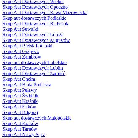
Skup Aut Dostawczych Wieluń
Skup Aut Dostawczych Opoczno
Skup Aut Dostawczych Rawa Mazowiecka
Skup aut dostawczych Podlaskie
Skup Aut Dostawczych Białystok
Skup Aut Suwałki
Skup Aut Dostawczych Łomża
Skup Aut Dostawczych Augustów
Skup Aut Bielsk Podlaski
Skup Aut Grajewo
Skup Aut Zambrów
Skup aut dostawczych Lubelskie
Skup Aut Dostawczych Lublin
Skup Aut Dostawczych Zamość
Skup Aut Chełm
Skup Aut Biała Podlaska
Skup Aut Puławy
Skup Aut Świdnik
Skup Aut Kraśnik
Skup Aut Łuków
Skup Aut Biłgoraj
Skup aut dostawczych Małopolskie
Skup Aut Kraków
Skup Aut Tarnów
Skup Aut Nowy Sącz