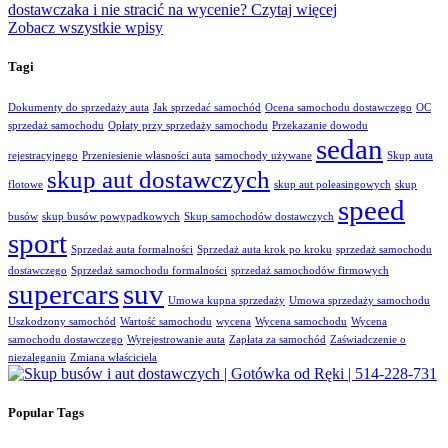
dostawczaka i nie stracić na wycenie?
Czytaj więcej
Zobacz wszystkie wpisy
Tagi
Dokumenty do sprzedaży auta
Jak sprzedać samochód
Ocena samochodu dostawczego
OC
sprzedaż samochodu
Opłaty przy sprzedaży samochodu
Przekazanie dowodu
sedan
rejestracyjnego
Przeniesienie własności auta
samochody używane
Skup auta
skup aut dostawczych
flotowe
skup aut poleasingowych
skup
speed
busów
skup busów powypadkowych
Skup samochodów dostawczych
sport
Sprzedaż auta formalności
Sprzedaż auta krok po kroku
sprzedaż samochodu
dostawczego
Sprzedaż samochodu formalności
sprzedaż samochodów firmowych
supercars
suv
Umowa kupna sprzedaży
Umowa sprzedaży samochodu
Uszkodzony samochód
Wartość samochodu
wycena
Wycena samochodu
Wycena
samochodu dostawczego
Wyrejestrowanie auta
Zapłata za samochód
Zaświadczenie o
niezaleganiu
Zmiana właściciela
Popular Tags