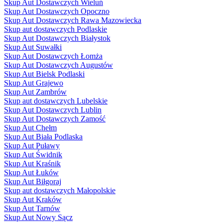
Skup Aut Dostawczych Wieluń
Skup Aut Dostawczych Opoczno
Skup Aut Dostawczych Rawa Mazowiecka
Skup aut dostawczych Podlaskie
Skup Aut Dostawczych Białystok
Skup Aut Suwałki
Skup Aut Dostawczych Łomża
Skup Aut Dostawczych Augustów
Skup Aut Bielsk Podlaski
Skup Aut Grajewo
Skup Aut Zambrów
Skup aut dostawczych Lubelskie
Skup Aut Dostawczych Lublin
Skup Aut Dostawczych Zamość
Skup Aut Chełm
Skup Aut Biała Podlaska
Skup Aut Puławy
Skup Aut Świdnik
Skup Aut Kraśnik
Skup Aut Łuków
Skup Aut Biłgoraj
Skup aut dostawczych Małopolskie
Skup Aut Kraków
Skup Aut Tarnów
Skup Aut Nowy Sącz