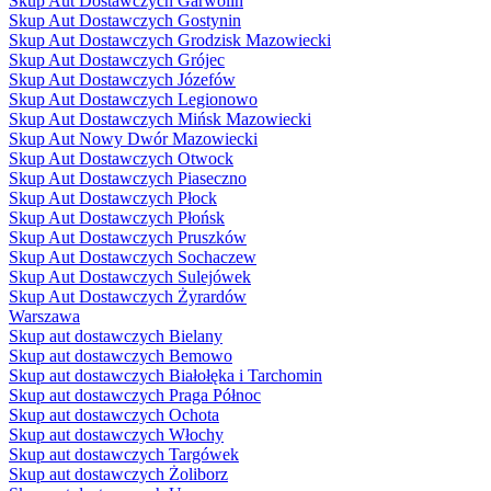
Skup Aut Dostawczych Garwolin
Skup Aut Dostawczych Gostynin
Skup Aut Dostawczych Grodzisk Mazowiecki
Skup Aut Dostawczych Grójec
Skup Aut Dostawczych Józefów
Skup Aut Dostawczych Legionowo
Skup Aut Dostawczych Mińsk Mazowiecki
Skup Aut Nowy Dwór Mazowiecki
Skup Aut Dostawczych Otwock
Skup Aut Dostawczych Piaseczno
Skup Aut Dostawczych Płock
Skup Aut Dostawczych Płońsk
Skup Aut Dostawczych Pruszków
Skup Aut Dostawczych Sochaczew
Skup Aut Dostawczych Sulejówek
Skup Aut Dostawczych Żyrardów
Warszawa
Skup aut dostawczych Bielany
Skup aut dostawczych Bemowo
Skup aut dostawczych Białołęka i Tarchomin
Skup aut dostawczych Praga Północ
Skup aut dostawczych Ochota
Skup aut dostawczych Włochy
Skup aut dostawczych Targówek
Skup aut dostawczych Żoliborz