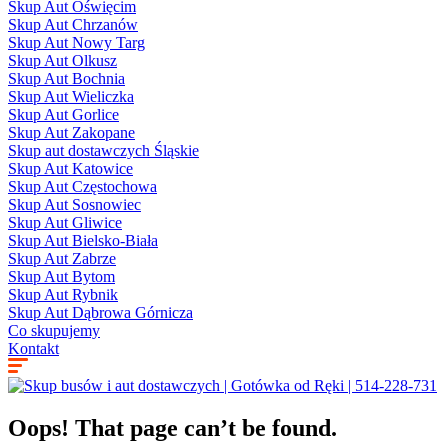
Skup Aut Oświęcim
Skup Aut Chrzanów
Skup Aut Nowy Targ
Skup Aut Olkusz
Skup Aut Bochnia
Skup Aut Wieliczka
Skup Aut Gorlice
Skup Aut Zakopane
Skup aut dostawczych Śląskie
Skup Aut Katowice
Skup Aut Częstochowa
Skup Aut Sosnowiec
Skup Aut Gliwice
Skup Aut Bielsko-Biała
Skup Aut Zabrze
Skup Aut Bytom
Skup Aut Rybnik
Skup Aut Dąbrowa Górnicza
Co skupujemy
Kontakt
Oops! That page can’t be found.