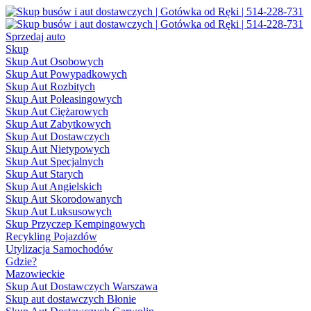
Sprzedaj auto
Skup
Skup Aut Osobowych
Skup Aut Powypadkowych
Skup Aut Rozbitych
Skup Aut Poleasingowych
Skup Aut Ciężarowych
Skup Aut Zabytkowych
Skup Aut Dostawczych
Skup Aut Nietypowych
Skup Aut Specjalnych
Skup Aut Starych
Skup Aut Angielskich
Skup Aut Skorodowanych
Skup Aut Luksusowych
Skup Przyczep Kempingowych
Recykling Pojazdów
Utylizacja Samochodów
Gdzie?
Mazowieckie
Skup Aut Dostawczych Warszawa
Skup aut dostawczych Błonie