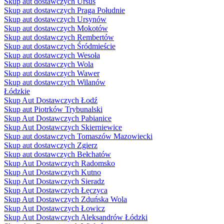
Skup aut dostawczych Ursus
Skup aut dostawczych Praga Południe
Skup aut dostawczych Ursynów
Skup aut dostawczych Mokotów
Skup aut dostawczych Rembertów
Skup aut dostawczych Śródmieście
Skup aut dostawczych Wesoła
Skup aut dostawczych Wola
Skup aut dostawczych Wawer
Skup aut dostawczych Wilanów
Łódzkie
Skup Aut Dostawczych Łodź
Skup aut Piotrków Trybunalski
Skup Aut Dostawczych Pabianice
Skup Aut Dostawczych Skierniewice
Skup aut dostawczych Tomaszów Mazowiecki
Skup aut dostawczych Zgierz
Skup aut dostawczych Bełchatów
Skup Aut Dostawczych Radomsko
Skup Aut Dostawczych Kutno
Skup Aut Dostawczych Sieradz
Skup Aut Dostawczych Łęczyca
Skup Aut Dostawczych Zduńska Wola
Skup Aut Dostawczych Łowicz
Skup Aut Dostawczych Aleksandrów Łódzki