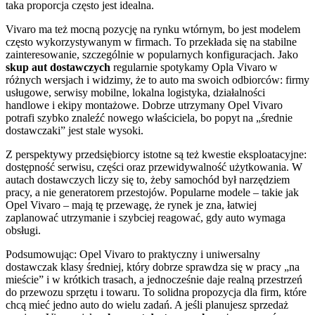
taka proporcja często jest idealna.
Vivaro ma też mocną pozycję na rynku wtórnym, bo jest modelem
często wykorzystywanym w firmach. To przekłada się na stabilne
zainteresowanie, szczególnie w popularnych konfiguracjach. Jako
skup aut dostawczych
regularnie spotykamy Opla Vivaro w
różnych wersjach i widzimy, że to auto ma swoich odbiorców: firmy
usługowe, serwisy mobilne, lokalna logistyka, działalności
handlowe i ekipy montażowe. Dobrze utrzymany Opel Vivaro
potrafi szybko znaleźć nowego właściciela, bo popyt na „średnie
dostawczaki” jest stale wysoki.
Z perspektywy przedsiębiorcy istotne są też kwestie eksploatacyjne:
dostępność serwisu, części oraz przewidywalność użytkowania. W
autach dostawczych liczy się to, żeby samochód był narzędziem
pracy, a nie generatorem przestojów. Popularne modele – takie jak
Opel Vivaro – mają tę przewagę, że rynek je zna, łatwiej
zaplanować utrzymanie i szybciej reagować, gdy auto wymaga
obsługi.
Podsumowując: Opel Vivaro to praktyczny i uniwersalny
dostawczak klasy średniej, który dobrze sprawdza się w pracy „na
mieście” i w krótkich trasach, a jednocześnie daje realną przestrzeń
do przewozu sprzętu i towaru. To solidna propozycja dla firm, które
chcą mieć jedno auto do wielu zadań. A jeśli planujesz sprzedaż