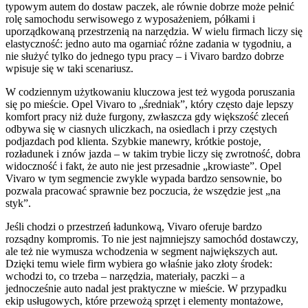
typowym autem do dostaw paczek, ale równie dobrze może pełnić
rolę samochodu serwisowego z wyposażeniem, półkami i
uporządkowaną przestrzenią na narzędzia. W wielu firmach liczy się
elastyczność: jedno auto ma ogarniać różne zadania w tygodniu, a
nie służyć tylko do jednego typu pracy – i Vivaro bardzo dobrze
wpisuje się w taki scenariusz.
W codziennym użytkowaniu kluczowa jest też wygoda poruszania
się po mieście. Opel Vivaro to „średniak”, który często daje lepszy
komfort pracy niż duże furgony, zwłaszcza gdy większość zleceń
odbywa się w ciasnych uliczkach, na osiedlach i przy częstych
podjazdach pod klienta. Szybkie manewry, krótkie postoje,
rozładunek i znów jazda – w takim trybie liczy się zwrotność, dobra
widoczność i fakt, że auto nie jest przesadnie „krowiaste”. Opel
Vivaro w tym segmencie zwykle wypada bardzo sensownie, bo
pozwala pracować sprawnie bez poczucia, że wszędzie jest „na
styk”.
Jeśli chodzi o przestrzeń ładunkową, Vivaro oferuje bardzo
rozsądny kompromis. To nie jest najmniejszy samochód dostawczy,
ale też nie wymusza wchodzenia w segment największych aut.
Dzięki temu wiele firm wybiera go właśnie jako złoty środek:
wchodzi to, co trzeba – narzędzia, materiały, paczki – a
jednocześnie auto nadal jest praktyczne w mieście. W przypadku
ekip usługowych, które przewożą sprzęt i elementy montażowe,