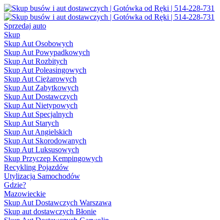
Sprzedaj auto
Skup
Skup Aut Osobowych
Skup Aut Powypadkowych
Skup Aut Rozbitych
Skup Aut Poleasingowych
Skup Aut Ciężarowych
Skup Aut Zabytkowych
Skup Aut Dostawczych
Skup Aut Nietypowych
Skup Aut Specjalnych
Skup Aut Starych
Skup Aut Angielskich
Skup Aut Skorodowanych
Skup Aut Luksusowych
Skup Przyczep Kempingowych
Recykling Pojazdów
Utylizacja Samochodów
Gdzie?
Mazowieckie
Skup Aut Dostawczych Warszawa
Skup aut dostawczych Błonie