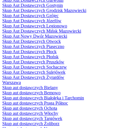
Skup Aut Dostawczych Garwolin
Skup Aut Dostawczych Gostynin
Skup Aut Dostawczych Grodzisk Mazowiecki
Skup Aut Dostawczych Grójec
Skup Aut Dostawczych Józefów
Skup Aut Dostawczych Legionowo
Skup Aut Dostawczych Mińsk Mazowiecki
Skup Aut Nowy Dwór Mazowiecki
Skup Aut Dostawczych Otwock
Skup Aut Dostawczych Piaseczno
Skup Aut Dostawczych Płock
Skup Aut Dostawczych Płońsk
Skup Aut Dostawczych Pruszków
Skup Aut Dostawczych Sochaczew
Skup Aut Dostawczych Sulejówek
Skup Aut Dostawczych Żyrardów
Warszawa
Skup aut dostawczych Bielany
Skup aut dostawczych Bemowo
Skup aut dostawczych Białołęka i Tarchomin
Skup aut dostawczych Praga Północ
Skup aut dostawczych Ochota
Skup aut dostawczych Włochy
Skup aut dostawczych Targówek
Skup aut dostawczych Żoliborz