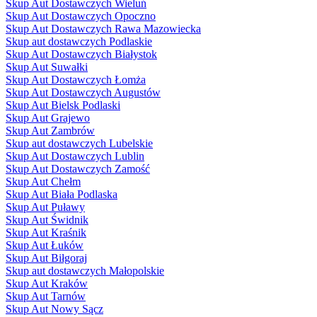
Skup Aut Dostawczych Wieluń
Skup Aut Dostawczych Opoczno
Skup Aut Dostawczych Rawa Mazowiecka
Skup aut dostawczych Podlaskie
Skup Aut Dostawczych Białystok
Skup Aut Suwałki
Skup Aut Dostawczych Łomża
Skup Aut Dostawczych Augustów
Skup Aut Bielsk Podlaski
Skup Aut Grajewo
Skup Aut Zambrów
Skup aut dostawczych Lubelskie
Skup Aut Dostawczych Lublin
Skup Aut Dostawczych Zamość
Skup Aut Chełm
Skup Aut Biała Podlaska
Skup Aut Puławy
Skup Aut Świdnik
Skup Aut Kraśnik
Skup Aut Łuków
Skup Aut Biłgoraj
Skup aut dostawczych Małopolskie
Skup Aut Kraków
Skup Aut Tarnów
Skup Aut Nowy Sącz