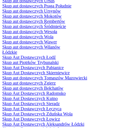
Skup aut dostawczych Ursus
Skup aut dostawczych Praga Południe
Skup aut dostawczych Ursynów
Skup aut dostawczych Mokotów
Skup aut dostawczych Rembertów
Skup aut dostawczych Śródmieście
Skup aut dostawczych Wesoła
Skup aut dostawczych Wola
Skup aut dostawczych Wawer
Skup aut dostawczych Wilanów
Łódzkie
Skup Aut Dostawczych Łodź
Skup aut Piotrków Trybunalski
Skup Aut Dostawczych Pabianice
Skup Aut Dostawczych Skierniewice
Skup aut dostawczych Tomaszów Mazowiecki
Skup aut dostawczych Zgierz
Skup aut dostawczych Bełchatów
Skup Aut Dostawczych Radomsko
Skup Aut Dostawczych Kutno
Skup Aut Dostawczych Sieradz
Skup Aut Dostawczych Łęczyca
Skup Aut Dostawczych Zduńska Wola
Skup Aut Dostawczych Łowicz
Skup Aut Dostawczych Aleksandrów Łódzki