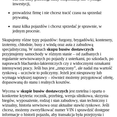
inwestycji,
prowadzisz firmę i nie chcesz tracić czasu na sprzedaż
prywatną,
masz kilka pojazdów i chcesz sprzedać je sprawnie, w
jednym procesie.
Skupujemy różne typy pojazdów: furgony, brygadówki, kontenery,
izotermy, chłodnie, busy z windą oraz auta z zabudową
specjalistyczną. W ramach
skupu busów dostawczych
przyjmujemy samochody w różnym stanie – od zadbanych i
regularnie serwisowanych po pojazdy z usterkami, po szkodach, po
naprawach blacharsko-lakierniczych czy z widocznymi oznakami
intensywnej pracy. Jeśli bus jest „zmęczony”, ale nadal ma wartość
rynkową – uczciwie to policzymy. Jeżeli jest niesprawny lub
wymaga większej naprawy – również możemy przygotować ofertę,
dopasowaną do stanu i realnych kosztów.
Wycena w
skupie busów dostawczych
jest rzetelna i oparta o
konkretne kryteria: rocznik, przebieg, wersja silnikowa, skrzynia
biegów, wyposażenie, rodzaj i stan zabudowy, stan techniczny i
wizualny, historia serwisowa oraz aktualne stawki rynkowe. Jeśli
chcesz, możemy zweryfikować numer VIN i sprawdzić dostępne
informacje o historii pojazdu, aby transakcja była przejrzysta i