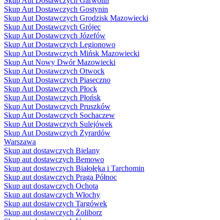
Skup Aut Dostawczych Garwolin
Skup Aut Dostawczych Gostynin
Skup Aut Dostawczych Grodzisk Mazowiecki
Skup Aut Dostawczych Grójec
Skup Aut Dostawczych Józefów
Skup Aut Dostawczych Legionowo
Skup Aut Dostawczych Mińsk Mazowiecki
Skup Aut Nowy Dwór Mazowiecki
Skup Aut Dostawczych Otwock
Skup Aut Dostawczych Piaseczno
Skup Aut Dostawczych Płock
Skup Aut Dostawczych Płońsk
Skup Aut Dostawczych Pruszków
Skup Aut Dostawczych Sochaczew
Skup Aut Dostawczych Sulejówek
Skup Aut Dostawczych Żyrardów
Warszawa
Skup aut dostawczych Bielany
Skup aut dostawczych Bemowo
Skup aut dostawczych Białołęka i Tarchomin
Skup aut dostawczych Praga Północ
Skup aut dostawczych Ochota
Skup aut dostawczych Włochy
Skup aut dostawczych Targówek
Skup aut dostawczych Żoliborz