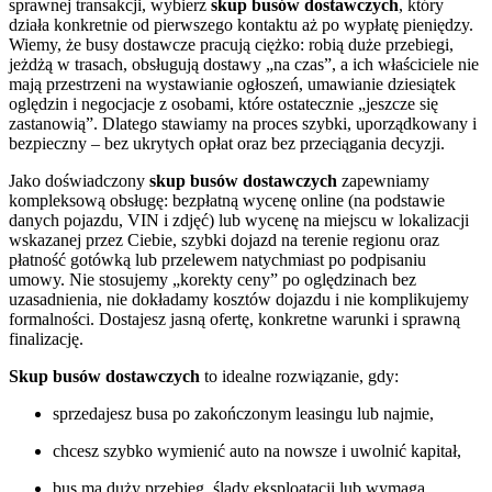
sprawnej transakcji, wybierz
skup busów dostawczych
, który
działa konkretnie od pierwszego kontaktu aż po wypłatę pieniędzy.
Wiemy, że busy dostawcze pracują ciężko: robią duże przebiegi,
jeżdżą w trasach, obsługują dostawy „na czas”, a ich właściciele nie
mają przestrzeni na wystawianie ogłoszeń, umawianie dziesiątek
oględzin i negocjacje z osobami, które ostatecznie „jeszcze się
zastanowią”. Dlatego stawiamy na proces szybki, uporządkowany i
bezpieczny – bez ukrytych opłat oraz bez przeciągania decyzji.
Jako doświadczony
skup busów dostawczych
zapewniamy
kompleksową obsługę: bezpłatną wycenę online (na podstawie
danych pojazdu, VIN i zdjęć) lub wycenę na miejscu w lokalizacji
wskazanej przez Ciebie, szybki dojazd na terenie regionu oraz
płatność gotówką lub przelewem natychmiast po podpisaniu
umowy. Nie stosujemy „korekty ceny” po oględzinach bez
uzasadnienia, nie dokładamy kosztów dojazdu i nie komplikujemy
formalności. Dostajesz jasną ofertę, konkretne warunki i sprawną
finalizację.
Skup busów dostawczych
to idealne rozwiązanie, gdy:
sprzedajesz busa po zakończonym leasingu lub najmie,
chcesz szybko wymienić auto na nowsze i uwolnić kapitał,
bus ma duży przebieg, ślady eksploatacji lub wymaga