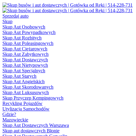
Sprzedaj auto
Skup
Skup Aut Osobowych
Skup Aut Powypadkowych
Skup Aut Rozbitych
Skup Aut Poleasingowych
Skup Aut Ciężarowych
Skup Aut Zabytkowych
Skup Aut Dostawczych
Skup Aut Nietypowych
Skup Aut Specjalnych
Skup Aut Starych
Skup Aut Angielskich
Skup Aut Skorodowanych
Skup Aut Luksusowych
Skup Przyczep Kempingowych
Recykling Pojazdów
Utylizacja Samochodów
Gdzie?
Mazowieckie
Skup Aut Dostawczych Warszawa
Skup aut dostawczych Błonie