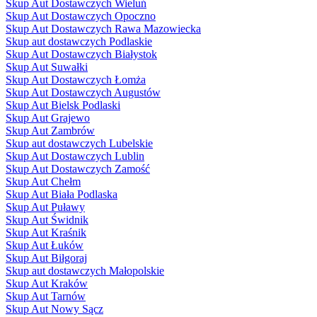
Skup Aut Dostawczych Wieluń
Skup Aut Dostawczych Opoczno
Skup Aut Dostawczych Rawa Mazowiecka
Skup aut dostawczych Podlaskie
Skup Aut Dostawczych Białystok
Skup Aut Suwałki
Skup Aut Dostawczych Łomża
Skup Aut Dostawczych Augustów
Skup Aut Bielsk Podlaski
Skup Aut Grajewo
Skup Aut Zambrów
Skup aut dostawczych Lubelskie
Skup Aut Dostawczych Lublin
Skup Aut Dostawczych Zamość
Skup Aut Chełm
Skup Aut Biała Podlaska
Skup Aut Puławy
Skup Aut Świdnik
Skup Aut Kraśnik
Skup Aut Łuków
Skup Aut Biłgoraj
Skup aut dostawczych Małopolskie
Skup Aut Kraków
Skup Aut Tarnów
Skup Aut Nowy Sącz