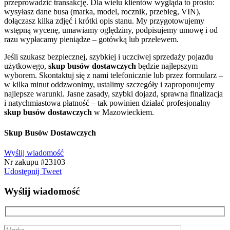
przeprowadzić transakcję. Dla wielu klientów wygląda to prosto:
wysyłasz dane busa (marka, model, rocznik, przebieg, VIN),
dołączasz kilka zdjęć i krótki opis stanu. My przygotowujemy
wstępną wycenę, umawiamy oględziny, podpisujemy umowę i od
razu wypłacamy pieniądze – gotówką lub przelewem.
Jeśli szukasz bezpiecznej, szybkiej i uczciwej sprzedaży pojazdu
użytkowego,
skup busów dostawczych
będzie najlepszym
wyborem. Skontaktuj się z nami telefonicznie lub przez formularz –
w kilka minut oddzwonimy, ustalimy szczegóły i zaproponujemy
najlepsze warunki. Jasne zasady, szybki dojazd, sprawna finalizacja
i natychmiastowa płatność – tak powinien działać profesjonalny
skup busów dostawczych
w Mazowieckiem.
Skup Busów Dostawczych
Wyślij wiadomość
Nr zakupu #23103
Udostępnij
Tweet
Wyślij wiadomość