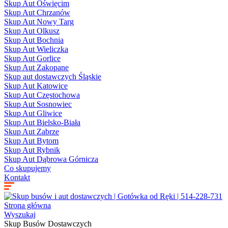
Skup Aut Oświęcim
Skup Aut Chrzanów
Skup Aut Nowy Targ
Skup Aut Olkusz
Skup Aut Bochnia
Skup Aut Wieliczka
Skup Aut Gorlice
Skup Aut Zakopane
Skup aut dostawczych Śląskie
Skup Aut Katowice
Skup Aut Częstochowa
Skup Aut Sosnowiec
Skup Aut Gliwice
Skup Aut Bielsko-Biała
Skup Aut Zabrze
Skup Aut Bytom
Skup Aut Rybnik
Skup Aut Dąbrowa Górnicza
Co skupujemy
Kontakt
Strona główna
Wyszukaj
Skup Busów Dostawczych