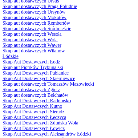
Skup aut dostawczych Ursus
Skup aut dostawczych Praga Południe
Skup aut dostawczych Ursynów
Skup aut dostawczych Mokotów
Skup aut dostawczych Rembertów
Skup aut dostawczych Śródmieście
Skup aut dostawczych Wesoła
Skup aut dostawczych Wola
Skup aut dostawczych Wawer
Skup aut dostawczych Wilanów
Łódzkie
Skup Aut Dostawczych Łodź
Skup aut Piotrków Trybunalski
Skup Aut Dostawczych Pabianice
Skup Aut Dostawczych Skierniewice
Skup aut dostawczych Tomaszów Mazowiecki
Skup aut dostawczych Zgierz
Skup aut dostawczych Bełchatów
Skup Aut Dostawczych Radomsko
Skup Aut Dostawczych Kutno
Skup Aut Dostawczych Sieradz
Skup Aut Dostawczych Łęczyca
Skup Aut Dostawczych Zduńska Wola
Skup Aut Dostawczych Łowicz
Skup Aut Dostawczych Aleksandrów Łódzki