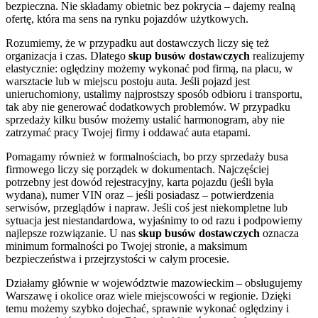
bezpieczna. Nie składamy obietnic bez pokrycia – dajemy realną
ofertę, która ma sens na rynku pojazdów użytkowych.
Rozumiemy, że w przypadku aut dostawczych liczy się też
organizacja i czas. Dlatego
skup busów dostawczych
realizujemy
elastycznie: oględziny możemy wykonać pod firmą, na placu, w
warsztacie lub w miejscu postoju auta. Jeśli pojazd jest
unieruchomiony, ustalimy najprostszy sposób odbioru i transportu,
tak aby nie generować dodatkowych problemów. W przypadku
sprzedaży kilku busów możemy ustalić harmonogram, aby nie
zatrzymać pracy Twojej firmy i oddawać auta etapami.
Pomagamy również w formalnościach, bo przy sprzedaży busa
firmowego liczy się porządek w dokumentach. Najczęściej
potrzebny jest dowód rejestracyjny, karta pojazdu (jeśli była
wydana), numer VIN oraz – jeśli posiadasz – potwierdzenia
serwisów, przeglądów i napraw. Jeśli coś jest niekompletne lub
sytuacja jest niestandardowa, wyjaśnimy to od razu i podpowiemy
najlepsze rozwiązanie. U nas
skup busów dostawczych
oznacza
minimum formalności po Twojej stronie, a maksimum
bezpieczeństwa i przejrzystości w całym procesie.
Działamy głównie w województwie mazowieckim – obsługujemy
Warszawę i okolice oraz wiele miejscowości w regionie. Dzięki
temu możemy szybko dojechać, sprawnie wykonać oględziny i