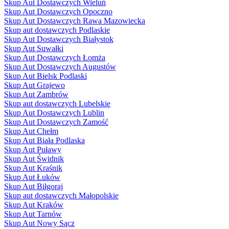
Skup Aut Dostawczych Wieluń
Skup Aut Dostawczych Opoczno
Skup Aut Dostawczych Rawa Mazowiecka
Skup aut dostawczych Podlaskie
Skup Aut Dostawczych Białystok
Skup Aut Suwałki
Skup Aut Dostawczych Łomża
Skup Aut Dostawczych Augustów
Skup Aut Bielsk Podlaski
Skup Aut Grajewo
Skup Aut Zambrów
Skup aut dostawczych Lubelskie
Skup Aut Dostawczych Lublin
Skup Aut Dostawczych Zamość
Skup Aut Chełm
Skup Aut Biała Podlaska
Skup Aut Puławy
Skup Aut Świdnik
Skup Aut Kraśnik
Skup Aut Łuków
Skup Aut Biłgoraj
Skup aut dostawczych Małopolskie
Skup Aut Kraków
Skup Aut Tarnów
Skup Aut Nowy Sącz