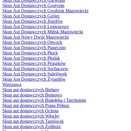
Skup Aut Dostawczych Garwolin
Skup Aut Dostawczych Gostynin
Skup Aut Dostawczych Grodzisk Mazowiecki
Skup Aut Dostawczych Grójec
Skup Aut Dostawczych Józefów
Skup Aut Dostawczych Legionowo
Skup Aut Dostawczych Mińsk Mazowiecki
Skup Aut Nowy Dwór Mazowiecki
Skup Aut Dostawczych Otwock
Skup Aut Dostawczych Piaseczno
Skup Aut Dostawczych Płock
Skup Aut Dostawczych Płońsk
Skup Aut Dostawczych Pruszków
Skup Aut Dostawczych Sochaczew
Skup Aut Dostawczych Sulejówek
Skup Aut Dostawczych Żyrardów
Warszawa
Skup aut dostawczych Bielany
Skup aut dostawczych Bemowo
Skup aut dostawczych Białołęka i Tarchomin
Skup aut dostawczych Praga Północ
Skup aut dostawczych Ochota
Skup aut dostawczych Włochy
Skup aut dostawczych Targówek
Skup aut dostawczych Żoliborz