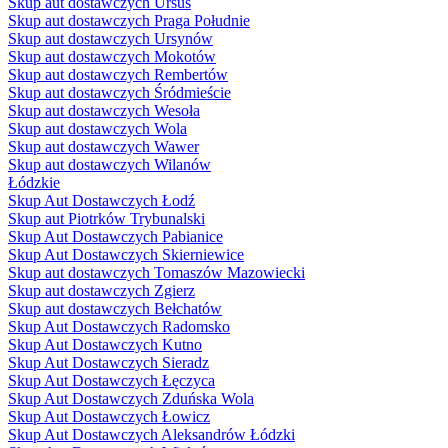
Skup aut dostawczych Ursus
Skup aut dostawczych Praga Południe
Skup aut dostawczych Ursynów
Skup aut dostawczych Mokotów
Skup aut dostawczych Rembertów
Skup aut dostawczych Śródmieście
Skup aut dostawczych Wesoła
Skup aut dostawczych Wola
Skup aut dostawczych Wawer
Skup aut dostawczych Wilanów
Łódzkie
Skup Aut Dostawczych Łodź
Skup aut Piotrków Trybunalski
Skup Aut Dostawczych Pabianice
Skup Aut Dostawczych Skierniewice
Skup aut dostawczych Tomaszów Mazowiecki
Skup aut dostawczych Zgierz
Skup aut dostawczych Bełchatów
Skup Aut Dostawczych Radomsko
Skup Aut Dostawczych Kutno
Skup Aut Dostawczych Sieradz
Skup Aut Dostawczych Łęczyca
Skup Aut Dostawczych Zduńska Wola
Skup Aut Dostawczych Łowicz
Skup Aut Dostawczych Aleksandrów Łódzki