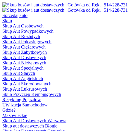
Sprzedaj auto
Skup
Skup Aut Osobowych
Skup Aut Powypadkowych
Skup Aut Rozbitych
Skup Aut Poleasingowych
Skup Aut Ciężarowych
Skup Aut Zabytkowych
Skup Aut Dostawczych
Skup Aut Nietypowych
Skup Aut Specjalnych
Skup Aut Starych
Skup Aut Angielskich
Skup Aut Skorodowanych
Skup Aut Luksusowych
Skup Przyczep Kempingowych
Recykling Pojazdów
Utylizacja Samochodów
Gdzie?
Mazowieckie
Skup Aut Dostawczych Warszawa
Skup aut dostawczych Błonie