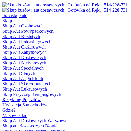
Sprzedaj auto
Skup
Skup Aut Osobowych
Skup Aut Powypadkowych
Skup Aut Rozbitych
Skup Aut Poleasingowych
Skup Aut Ciężarowych
Skup Aut Zabytkowych
Skup Aut Dostawczych
Skup Aut Nietypowych
Skup Aut Specjalnych
Skup Aut Starych
Skup Aut Angielskich
Skup Aut Skorodowanych
Skup Aut Luksusowych
Skup Przyczep Kempingowych
Recykling Pojazdów
Utylizacja Samochodów
Gdzie?
Mazowieckie
Skup Aut Dostawczych Warszawa
Skup aut dostawczych Błonie