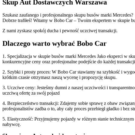
Skup Aut Dostawczych Warszawa
Szukasz zaufanego i profesjonalnego skupu busów marki Mercedes?
Dobrze trafiłeś! Witamy w Bobo Car – Twoim ekspertem w skupie bu
Z nami zyskasz spokój ducha i pewność uczciwej transakcji.
Dlaczego warto wybrać Bobo Car
1. Specjalizacja w skupie busów marki Mercedes Jako eksperci w s
konkurencyjne ceny oraz profesjonalne podejście do każdej transakcji
2. Szybki i prosty proces: W Bobo Car stawiamy na szybkość i wygod
krótkim czasie otrzymasz naszą wycenę i propozycję skupu.
3. Uczciwe ceny: Jesteśmy dumni z naszej uczciwości i transparentn
uczciwą ofertę za swój pojazd
4. Bezpieczeństwo transakcji: Zdajemy sobie sprawę z obaw związany
profesjonalistów zadba o to, aby cały proces przebiegł gładko i bez st
5. Elastyczność: Przyjmujemy pojazdy w różnym stanie technicznym
nabywcę.