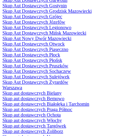
Skup Aut Dostawczych Garwolin
Skup Aut Dostawczych Gostynin
Skup Aut Dostawczych Grodzisk Mazowiecki
Skup Aut Dostawczych Grójec
Skup Aut Dostawczych Józefów
Skup Aut Dostawczych Legionowo
Skup Aut Dostawczych Mińsk Mazowiecki
Skup Aut Nowy Dwór Mazowiecki
Skup Aut Dostawczych Otwock
Skup Aut Dostawczych Piaseczno
Skup Aut Dostawczych Płock
Skup Aut Dostawczych Płońsk
Skup Aut Dostawczych Pruszków
Skup Aut Dostawczych Sochaczew
Skup Aut Dostawczych Sulejówek
Skup Aut Dostawczych Żyrardów
Warszawa
Skup aut dostawczych Bielany
Skup aut dostawczych Bemowo
Skup aut dostawczych Białołęka i Tarchomin
Skup aut dostawczych Praga Północ
Skup aut dostawczych Ochota
Skup aut dostawczych Włochy
Skup aut dostawczych Targówek
Skup aut dostawczych Żoliborz