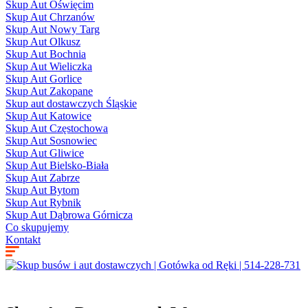
Skup Aut Oświęcim
Skup Aut Chrzanów
Skup Aut Nowy Targ
Skup Aut Olkusz
Skup Aut Bochnia
Skup Aut Wieliczka
Skup Aut Gorlice
Skup Aut Zakopane
Skup aut dostawczych Śląskie
Skup Aut Katowice
Skup Aut Częstochowa
Skup Aut Sosnowiec
Skup Aut Gliwice
Skup Aut Bielsko-Biała
Skup Aut Zabrze
Skup Aut Bytom
Skup Aut Rybnik
Skup Aut Dąbrowa Górnicza
Co skupujemy
Kontakt