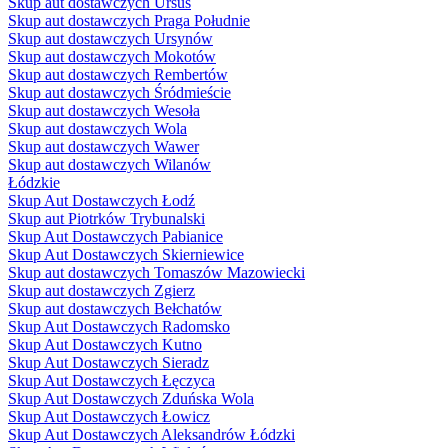
Skup aut dostawczych Ursus
Skup aut dostawczych Praga Południe
Skup aut dostawczych Ursynów
Skup aut dostawczych Mokotów
Skup aut dostawczych Rembertów
Skup aut dostawczych Śródmieście
Skup aut dostawczych Wesoła
Skup aut dostawczych Wola
Skup aut dostawczych Wawer
Skup aut dostawczych Wilanów
Łódzkie
Skup Aut Dostawczych Łodź
Skup aut Piotrków Trybunalski
Skup Aut Dostawczych Pabianice
Skup Aut Dostawczych Skierniewice
Skup aut dostawczych Tomaszów Mazowiecki
Skup aut dostawczych Zgierz
Skup aut dostawczych Bełchatów
Skup Aut Dostawczych Radomsko
Skup Aut Dostawczych Kutno
Skup Aut Dostawczych Sieradz
Skup Aut Dostawczych Łęczyca
Skup Aut Dostawczych Zduńska Wola
Skup Aut Dostawczych Łowicz
Skup Aut Dostawczych Aleksandrów Łódzki