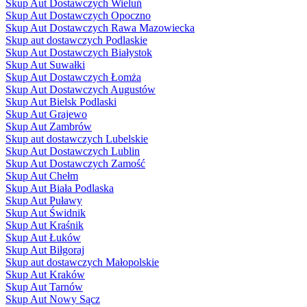
Skup Aut Dostawczych Wieluń
Skup Aut Dostawczych Opoczno
Skup Aut Dostawczych Rawa Mazowiecka
Skup aut dostawczych Podlaskie
Skup Aut Dostawczych Białystok
Skup Aut Suwałki
Skup Aut Dostawczych Łomża
Skup Aut Dostawczych Augustów
Skup Aut Bielsk Podlaski
Skup Aut Grajewo
Skup Aut Zambrów
Skup aut dostawczych Lubelskie
Skup Aut Dostawczych Lublin
Skup Aut Dostawczych Zamość
Skup Aut Chełm
Skup Aut Biała Podlaska
Skup Aut Puławy
Skup Aut Świdnik
Skup Aut Kraśnik
Skup Aut Łuków
Skup Aut Biłgoraj
Skup aut dostawczych Małopolskie
Skup Aut Kraków
Skup Aut Tarnów
Skup Aut Nowy Sącz